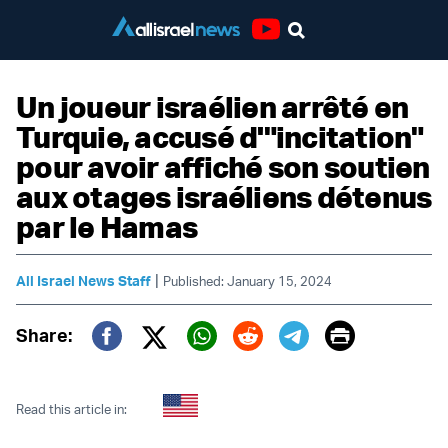
Youtube
Un joueur israélien arrêté en
Turquie, accusé d'"incitation"
pour avoir affiché son soutien
aux otages israéliens détenus
par le Hamas
|
All Israel News Staff
Published: January 15, 2024
Print
Share:
Twitter (X)
Facebook
Whatsapp
Reddit
Telegram
Read this article in: