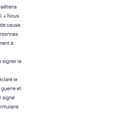
raéliens
l. « Nous
 de cause,
personnes
ment à
e signer le
éclaré le
 guerre et
i signé
ormulaire