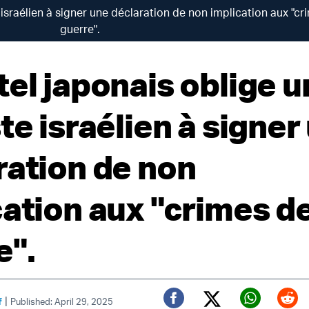
 israélien à signer une déclaration de non implication aux "cr
guerre".
tel japonais oblige u
te israélien à signer
ration de non
cation aux "crimes d
e".
|
f
Published: April 29, 2025