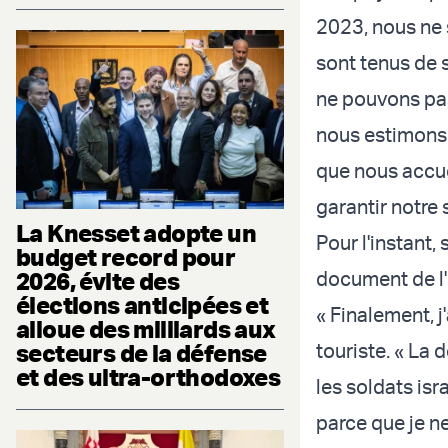
2023, nous ne s
sont tenus de s
ne pouvons pas 
nous estimons q
que nous accue
garantir notre 
La Knesset adopte un
Pour l'instant,
budget record pour
2026, évite des
document de l'
élections anticipées et
« Finalement, j'
alloue des milliards aux
secteurs de la défense
touriste. « La 
et des ultra-orthodoxes
les soldats is
parce que je n