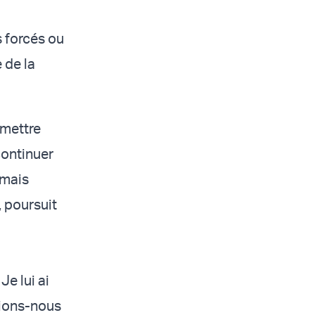
s forcés ou
e de la
mmettre
continuer
amais
 poursuit
Je lui ai
rions-nous