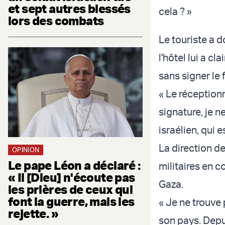
et sept autres blessés
cela ? »
lors des combats
Le touriste a 
l'hôtel lui a cl
sans signer le 
« Le réception
signature, je ne
israélien, qui 
La direction de
OPINION
Le pape Léon a déclaré :
militaires en c
« Il [Dieu] n'écoute pas
Gaza.
les prières de ceux qui
font la guerre, mais les
« Je ne trouve 
rejette. »
son pays. Depui