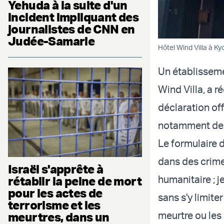
Yehuda à la suite d'un
incident impliquant des
journalistes de CNN en
Judée-Samarie
Hôtel Wind Villa à Ky
Un établisseme
Wind Villa, a r
déclaration off
notamment des 
Le formulaire d
dans des crimes
Israël s'apprête à
humanitaire ; 
rétablir la peine de mort
pour les actes de
sans s'y limiter
terrorisme et les
meurtre ou les
meurtres, dans un