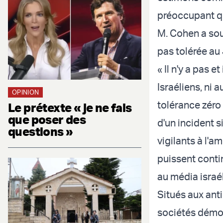
préoccupant qu
M. Cohen a soul
pas tolérée au
« Il n'y a pas e
Israéliens, ni 
OPINION
tolérance zéro 
Le prétexte « je ne fais
que poser des
d'un incident s
questions »
vigilants à l'a
puissent contin
au média israé
Situés aux anti
sociétés démoc