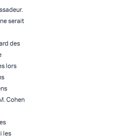
assadeur.
ne serait
gard des
e
es lors
ns
ens
é M. Cohen
des
 les