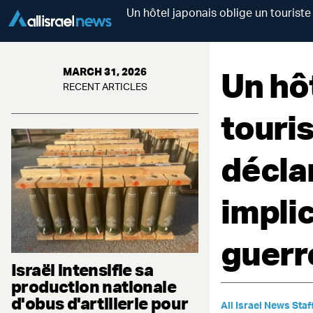
Un hôtel japonais oblige un touriste
Un hô
MARCH 31, 2026
RECENT ARTICLES
touris
décla
impli
guerr
Israël intensifie sa
production nationale
d'obus d'artillerie pour
All Israel News Staf