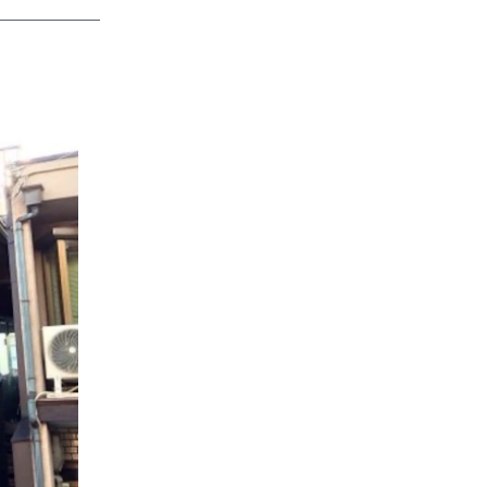
app
dit
Telegram