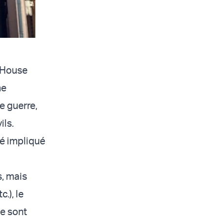
t House
ne
e guerre,
ils.
été impliqué
s, mais
.), le
se sont