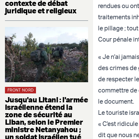
contexte de débat
rendues ou ont 
juridique et religieux
traitements in
le pillage ; to
Cour pénale int
« Je n'ai jamai
des crimes de g
de respecter le
commettre de c
FRONT NORD
Jusqu'au Litani : l'armée
le document.
israélienne étend la
Le touriste isr
zone de sécurité au
Liban, selon le Premier
« C'est ridicule
ministre Netanyahou ;
dit que nous n
un soldat israélien tué