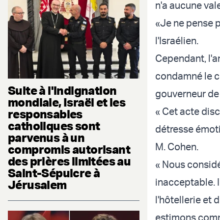
n'a aucune vale
«Je ne pense pa
l'Israélien.
Cependant, l'a
condamné le co
Suite à l'indignation
gouverneur de 
mondiale, Israël et les
« Cet acte disc
responsables
catholiques sont
détresse émotio
parvenus à un
M. Cohen.
compromis autorisant
des prières limitées au
« Nous consid
Saint-Sépulcre à
inacceptable. I
Jérusalem
l'hôtellerie et
estimons commu