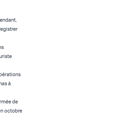
pendant,
registrer
ns
uriste
opérations
mas à
'armée de
 en octobre