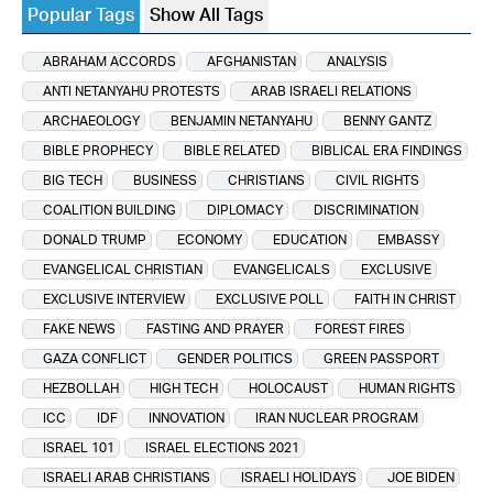
Popular Tags
Show All Tags
ABRAHAM ACCORDS
AFGHANISTAN
ANALYSIS
ANTI NETANYAHU PROTESTS
ARAB ISRAELI RELATIONS
ARCHAEOLOGY
BENJAMIN NETANYAHU
BENNY GANTZ
BIBLE PROPHECY
BIBLE RELATED
BIBLICAL ERA FINDINGS
BIG TECH
BUSINESS
CHRISTIANS
CIVIL RIGHTS
COALITION BUILDING
DIPLOMACY
DISCRIMINATION
DONALD TRUMP
ECONOMY
EDUCATION
EMBASSY
EVANGELICAL CHRISTIAN
EVANGELICALS
EXCLUSIVE
EXCLUSIVE INTERVIEW
EXCLUSIVE POLL
FAITH IN CHRIST
FAKE NEWS
FASTING AND PRAYER
FOREST FIRES
GAZA CONFLICT
GENDER POLITICS
GREEN PASSPORT
HEZBOLLAH
HIGH TECH
HOLOCAUST
HUMAN RIGHTS
ICC
IDF
INNOVATION
IRAN NUCLEAR PROGRAM
ISRAEL 101
ISRAEL ELECTIONS 2021
ISRAELI ARAB CHRISTIANS
ISRAELI HOLIDAYS
JOE BIDEN