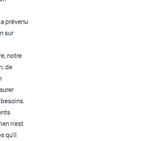
 a prévenu
n sur
e, notre
n, de
n
surer
s besoins.
ents
ien n'est
s qu'il