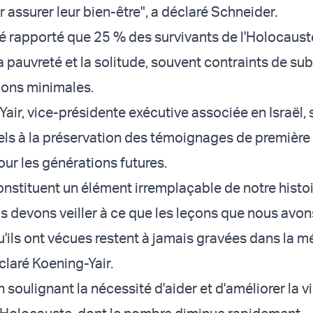
 assurer leur bien-être", a déclaré Schneider.
té rapporté que 25 % des survivants de l'Holocauste
a pauvreté et la solitude, souvent contraints de sub
ions minimales.
air, vice-présidente exécutive associée en Israël, s'
els à la préservation des témoignages de première
our les générations futures.
onstituent un élément irremplaçable de notre histo
s devons veiller à ce que les leçons que nous avon
u'ils ont vécues restent à jamais gravées dans la 
claré Koening-Yair.
n soulignant la nécessité d'aider et d'améliorer la v