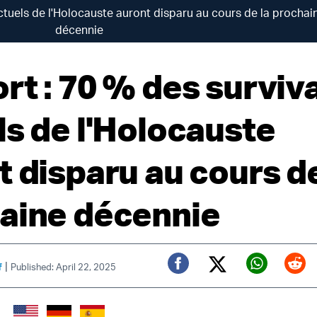
ctuels de l'Holocauste auront disparu au cours de la prochai
décennie
rt : 70 % des surviv
ls de l'Holocauste
t disparu au cours de
aine décennie
|
f
Published: April 22, 2025
Twitter (X)
Facebook
Whats
Red