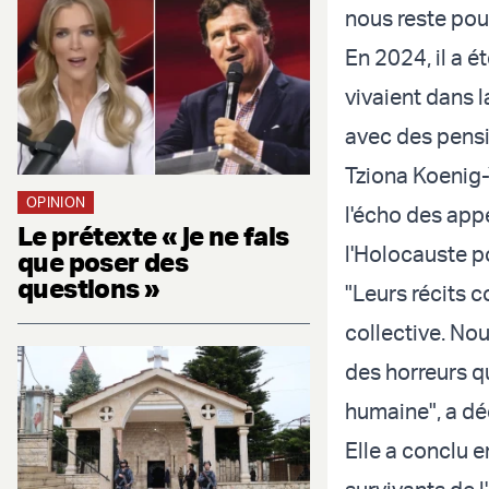
nous reste pour
En 2024, il a é
vivaient dans l
avec des pens
Tziona Koenig-Y
OPINION
l'écho des app
Le prétexte « je ne fais
l'Holocauste p
que poser des
questions »
"Leurs récits c
collective. Nou
des horreurs q
humaine", a dé
Elle a conclu e