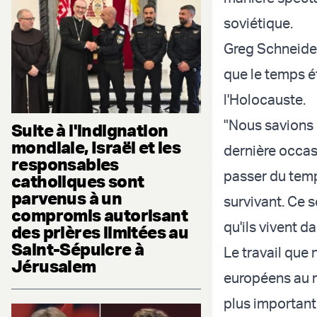
soviétique.
Greg Schneider
que le temps é
l'Holocauste.
"Nous savions q
Suite à l'indignation
mondiale, Israël et les
dernière occas
responsables
passer du temp
catholiques sont
parvenus à un
survivant. Ce 
compromis autorisant
qu'ils vivent d
des prières limitées au
Saint-Sépulcre à
Le travail que
Jérusalem
européens au no
plus important,