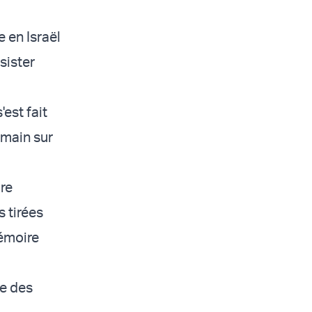
 en Israël
sister
est fait
 main sur
ire
s tirées
mémoire
ie des