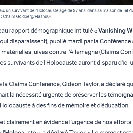
u, un survivant de l'Holocauste âgé de 97 ans, dans sa maison de Tel Avi
 : Chaim Goldberg/Flash90)
eau rapport démographique intitulé «
Vanishing W
qui disparaissent), publié mardi par la Conférence 
 matérielles juives contre l'Allemagne (Claims Conf
es survivants de l'Holocauste auront disparu d'ici 
e la Claims Conference, Gideon Taylor, a déclaré q
nait la nécessité urgente de préserver les témoign
l'Holocauste à des fins de mémoire et d'éducation.
et clairement en évidence l'urgence de nos efforts
 l'Holocauste », a
déclaré
Taylor. « Le moment est