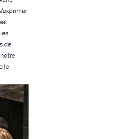
 s'exprimer
est
 les
s de
 notre
e le