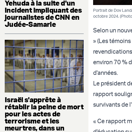
Yehuda à la suite d'un
incident impliquant des
Portrait de Dov Landa
journalistes de CNN en
octobre 2024. (Photo
Judée-Samarie
Selon un nouv
» (Les témoins 
revendications
environ 70 % d
d'années.
Le président d
rapport soulig
Israël s'apprête à
survivants de 
rétablir la peine de mort
pour les actes de
terrorisme et les
« Ce rapport m
meurtres, dans un
d'éducation sur