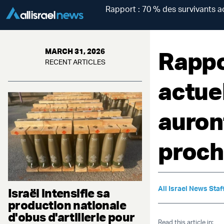
Rapport : 70 % des survivants a
Rappo
MARCH 31, 2026
RECENT ARTICLES
actue
auron
proch
All Israel News Staf
Israël intensifie sa
production nationale
d'obus d'artillerie pour
Read this article in: