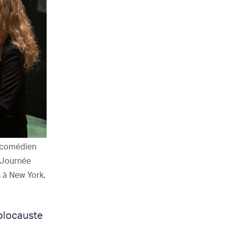
e comédien
a Journée
 à New York,
Holocauste