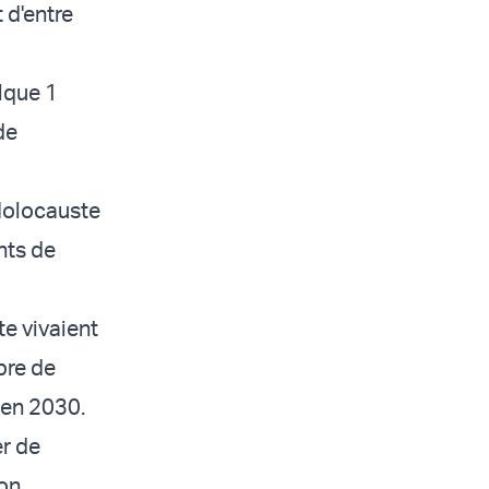
 d'entre
lque 1
de
'Holocauste
nts de
te vivaient
bre de
 en 2030.
er de
ion