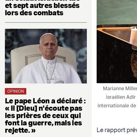
et sept autres blessés
lors des combats
Marianne Miller
OPINION
israélien Adi
Le pape Léon a déclaré :
internationale d
« Il [Dieu] n'écoute pas
les prières de ceux qui
font la guerre, mais les
rejette. »
Le rapport pré