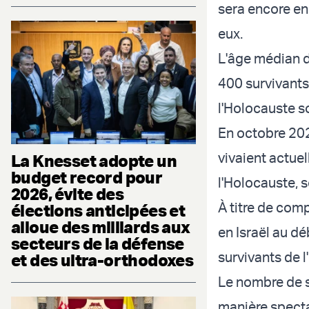
sera encore en 
eux.
L'âge médian d
400 survivants
l'Holocauste 
En octobre 202
vivaient actue
La Knesset adopte un
budget record pour
l'Holocauste, 
2026, évite des
À titre de com
élections anticipées et
alloue des milliards aux
en Israël au d
secteurs de la défense
survivants de 
et des ultra-orthodoxes
Le nombre de s
manière specta