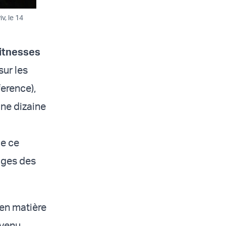
v, le 14
itnesses
sur les
erence),
une dizaine
ue ce
ages des
 en matière
 venu