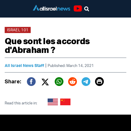
Youtube
ISRAEL 101
Que sont les accords
d'Abraham ?
|
All Israel News Staff
Published: March 14, 2021
Print
Share:
Twitter (X)
Facebook
Whatsapp
Reddit
Telegram
Read this article in: