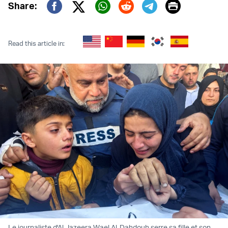
Print
Share:
Twitter (X)
Facebook
Whatsapp
Reddit
Telegram
Read this article in:
Le journaliste d'Al Jazeera Wael Al-Dahdouh serre sa fille et son