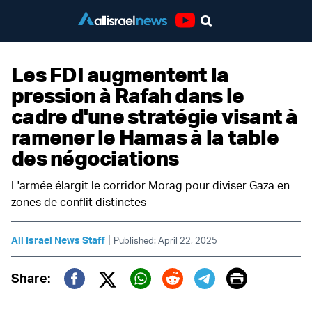
Youtube
Les FDI augmentent la
pression à Rafah dans le
cadre d'une stratégie visant à
ramener le Hamas à la table
des négociations
L'armée élargit le corridor Morag pour diviser Gaza en
zones de conflit distinctes
|
All Israel News Staff
Published: April 22, 2025
Print
Share:
Twitter (X)
Facebook
Whatsapp
Reddit
Telegram