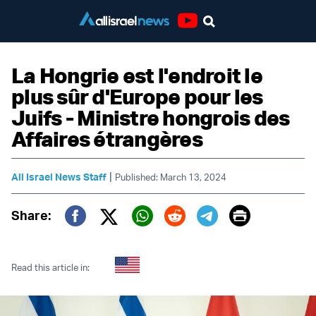
Youtube
La Hongrie est l'endroit le
plus sûr d'Europe pour les
Juifs - Ministre hongrois des
Affaires étrangères
|
All Israel News Staff
Published: March 13, 2024
Print
Share:
Twitter (X)
Facebook
Whatsapp
Reddit
Telegram
Read this article in: