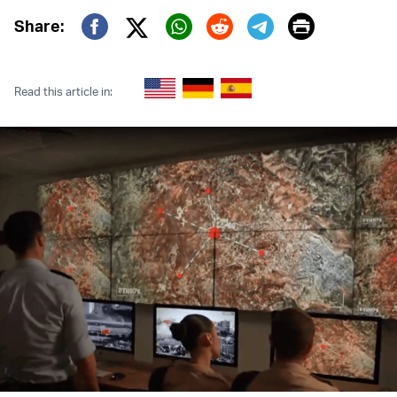
Print
Share:
Twitter (X)
Facebook
Whatsapp
Reddit
Telegram
Read this article in: