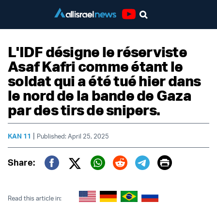
Youtube
L'IDF désigne le réserviste
Asaf Kafri comme étant le
soldat qui a été tué hier dans
le nord de la bande de Gaza
par des tirs de snipers.
|
KAN 11
Published: April 25, 2025
Print
Share:
Twitter (X)
Facebook
Whatsapp
Reddit
Telegram
Read this article in: