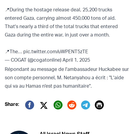
📍During the hostage release deal, 25,200 trucks
entered Gaza, carrying almost 450,000 tons of aid.
That's nearly a third of the total trucks that entered
Gaza during the entire war, in just over a month.
📍The…
pic.twitter.com/uWPENT5zTE
— COGAT (@cogatonline)
April 1, 2025
Répondant au message de l'ambassadeur Huckabee sur
son compte personnel, M. Netanyahou a écrit : "L'aide
qui va au Hamas n'est pas humanitaire".
Print
Share:
Twitter (X)
Facebook
Whatsapp
Reddit
Telegram
All Israel News Staff