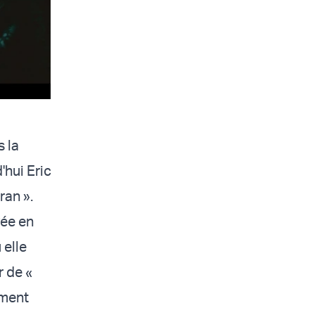
s la
'hui Eric
ran ».
yée en
 elle
r de «
ement