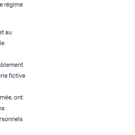
ce régime
et au
le
rablement
ie fictive
imée, ont
ns
ersonnels