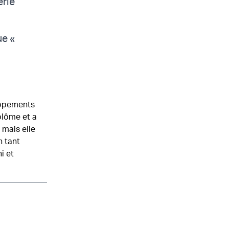
érie
ue «
oppements
iplôme et a
 mais elle
n tant
i et