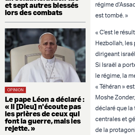
et sept autres blessés
régime d'Assad 
lors des combats
est tombé. »
« C'est le résu
Hezbollah, les 
dirigeant israél
Si Israël a por
le régime, la m
« Téhéran » est
OPINION
Moshe Zonder, 
Le pape Léon a déclaré :
« Il [Dieu] n'écoute pas
déclaré que la 
les prières de ceux qui
centrales et gé
font la guerre, mais les
rejette. »
de la protagon