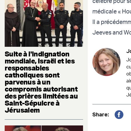
célèbre pour so
médicale « Hou
Il a précédemm
Jeeves and Woo
J
Suite à l'indignation
mondiale, Israël et les
Jo
responsables
cu
catholiques sont
ob
parvenus à un
ai
compromis autorisant
qu
des prières limitées au
Jé
Saint-Sépulcre à
Jérusalem
Share:
Fac