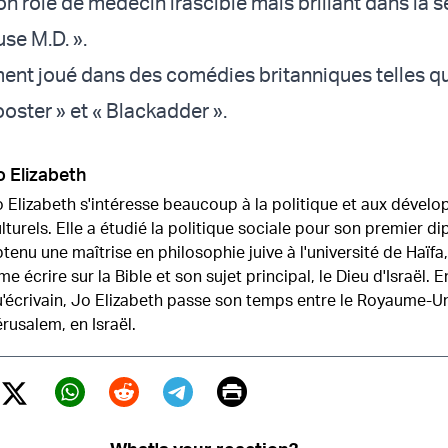
n rôle de médecin irascible mais brillant dans la s
se M.D. ».
ent joué dans des comédies britanniques telles q
ster » et « Blackadder ».
o Elizabeth
 Elizabeth s'intéresse beaucoup à la politique et aux dével
lturels. Elle a étudié la politique sociale pour son premier d
tenu une maîtrise en philosophie juive à l'université de Haïfa,
me écrire sur la Bible et son sujet principal, le Dieu d'Israël. E
'écrivain, Jo Elizabeth passe son temps entre le Royaume-Un
rusalem, en Israël.
Print
Twitter (X)
ebook
Whatsapp
Reddit
Telegram