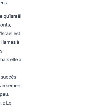
ens.
e qu'Israël
ronts,
Israël est
u Hamas à
es
mais elle a
e succès
enversement
 peu.
é
, « Le