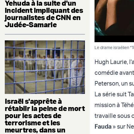
Yehuda à la suite d'un
incident impliquant des
journalistes de CNN en
Judée-Samarie
Le drame israélien "
Hugh Laurie, l
comédie avant 
Peterson, un su
La série suit
Israël s'apprête à
mission à Téhér
rétablir la peine de mort
pour les actes de
travaille sous 
terrorisme et les
Fauda
» sur Ne
meurtres, dans un