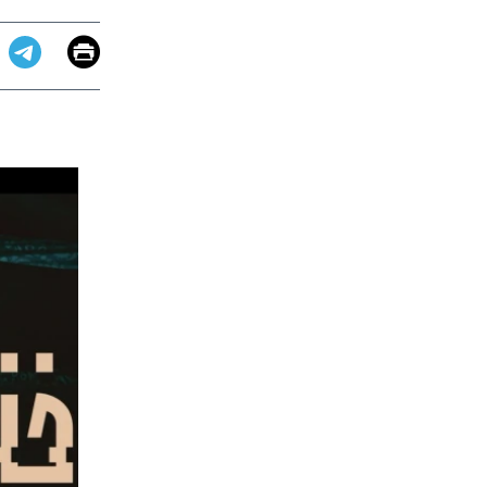
Email
Print
app
dit
Telegram