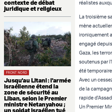
contexte de débat
réalistes auxqu
juridique et religieux
La troisième sa
mène actuellem
ironiquement al
engagé depuis 
Gaza, les terr
soutenus par l'
été temporaire
FRONT NORD
Jusqu'au Litani : l'armée
Avec un cessez
israélienne étend la
de la campagne 
zone de sécurité au
Liban, selon le Premier
rapide d'Assad
ministre Netanyahou ;
Un Premier Min
un soldat israélien tué