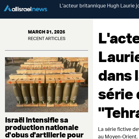
L'acteur britannique Hugh Laurie j
L'act
MARCH 31, 2026
RECENT ARTICLES
Lauri
dans l
série
"Tehr
Israël intensifie sa
production nationale
La série fictive 
d'obus d'artillerie pour
au Moyen-Orient.