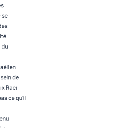
es
e se
des
ité
n du
raélien
 sein de
ix Raei
as ce qu'il
venu