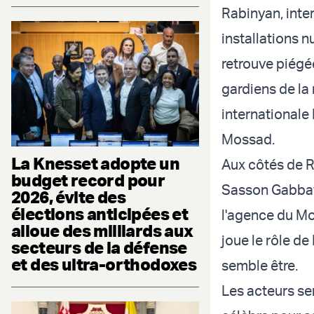
Rabinyan, inte
installations n
retrouve piégée
gardiens de la 
internationale 
Mossad.
La Knesset adopte un
Aux côtés de Ra
budget record pour
Sasson Gabbay,
2026, évite des
élections anticipées et
l'agence du Mo
alloue des milliards aux
joue le rôle de
secteurs de la défense
et des ultra-orthodoxes
semble être.
Les acteurs ser