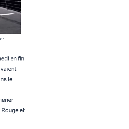
o :
edi en fin
avaient
ns le
 mener
r Rouge et