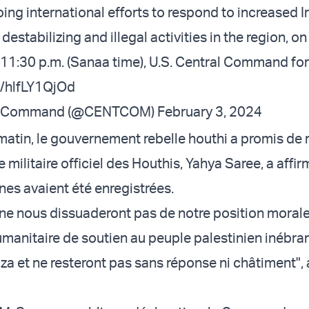
ing international efforts to respond to increased I
estabilizing and illegal activities in the region, on
11:30 p.m. (Sanaa time), U.S. Central Command fo
m/hlfLY1QjOd
al Command (@CENTCOM)
February 3, 2024
atin, le gouvernement rebelle houthi a promis de r
 militaire officiel des Houthis, Yahya Saree, a affi
nes avaient été enregistrées.
ne nous dissuaderont pas de notre position morale
humanitaire de soutien au peuple palestinien inébra
a et ne resteront pas sans réponse ni châtiment", a