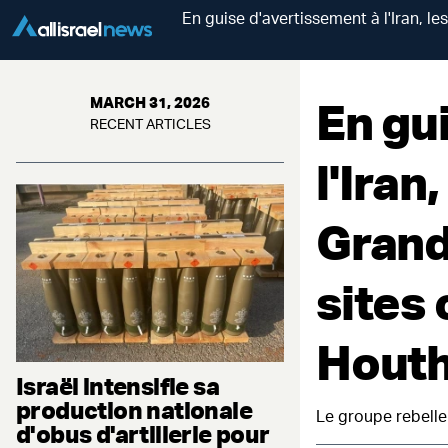
En guise d'avertissement à l'Iran, l
En gu
MARCH 31, 2026
RECENT ARTICLES
l'Iran
Grand
sites 
Houth
Israël intensifie sa
production nationale
Le groupe rebelle
d'obus d'artillerie pour