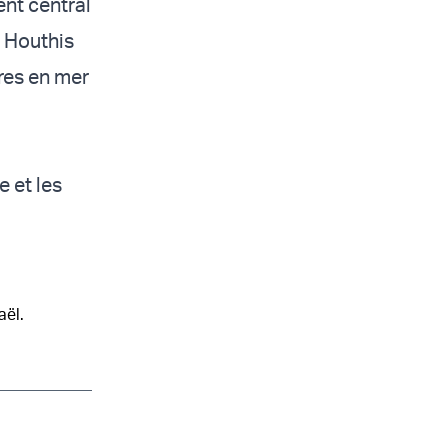
nt central
x Houthis
ires en mer
e et les
aël.