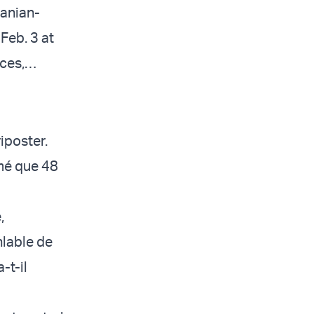
ranian-
 Feb. 3 at
rces,…
iposter.
rmé que 48
,
nlable de
-t-il