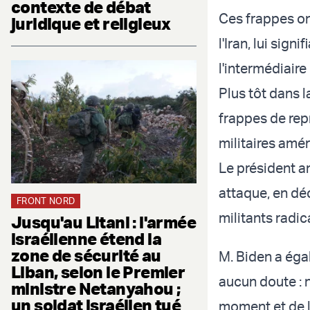
contexte de débat
Ces frappes o
juridique et religieux
l'Iran, lui sig
l'intermédiair
Plus tôt dans 
frappes de rep
militaires amé
Le président am
attaque, en dé
FRONT NORD
militants radic
Jusqu'au Litani : l'armée
israélienne étend la
zone de sécurité au
M. Biden a éga
Liban, selon le Premier
aucun doute :
ministre Netanyahou ;
un soldat israélien tué
moment et de l