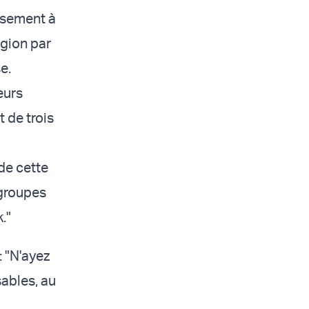
ssement à
égion par
e.
eurs
t de trois
 de cette
 groupes
."
 "N'ayez
ables, au