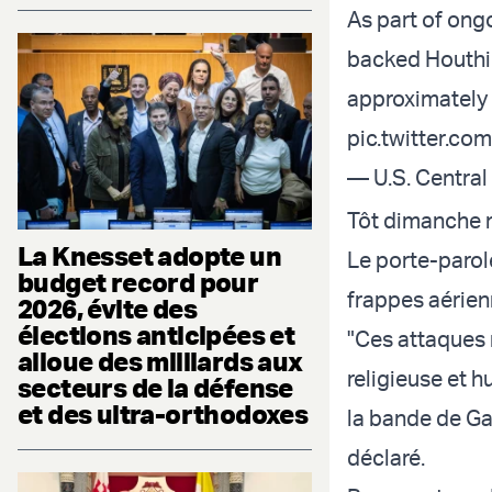
As part of ongo
backed Houthi d
approximately 
pic.twitter.co
— U.S. Centr
Tôt dimanche m
La Knesset adopte un
Le porte-parole
budget record pour
frappes aérien
2026, évite des
élections anticipées et
"Ces attaques 
alloue des milliards aux
religieuse et 
secteurs de la défense
et des ultra-orthodoxes
la bande de Gaz
déclaré.