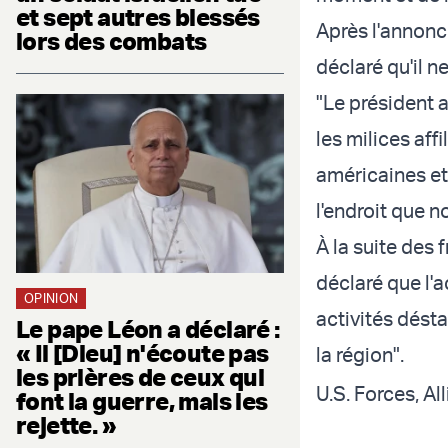
et sept autres blessés
Après l'annonce
lors des combats
déclaré qu'il n
"Le président 
les milices aff
américaines et
l'endroit que n
À la suite des 
déclaré que l'a
OPINION
activités désta
Le pape Léon a déclaré :
« Il [Dieu] n'écoute pas
la région".
les prières de ceux qui
U.S. Forces, Al
font la guerre, mais les
rejette. »