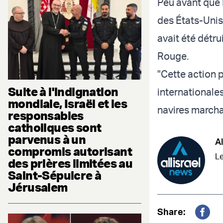
Peu avant que 
des États-Unis
avait été détru
Rouge.
"Cette action p
Suite à l'indignation
internationales
mondiale, Israël et les
navires marcha
responsables
catholiques sont
parvenus à un
Al
compromis autorisant
Le
des prières limitées au
Saint-Sépulcre à
Jérusalem
Share: