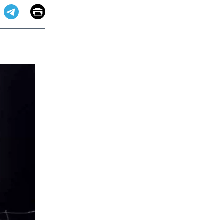
Email
Print
app
dit
Telegram