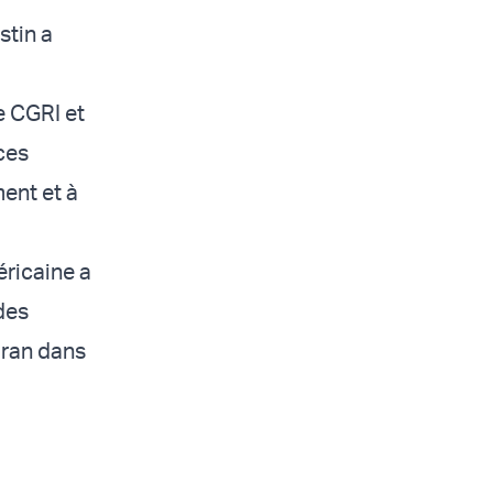
stin a
e CGRI et
rces
ent et à
éricaine a
 des
'Iran dans