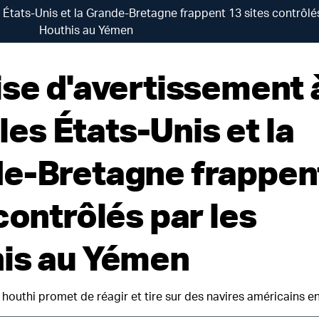
es États-Unis et la Grande-Bretagne frappent 13 sites contrôlé
Houthis au Yémen
ise d'avertissement 
, les États-Unis et la
e-Bretagne frappen
contrôlés par les
is au Yémen
 houthi promet de réagir et tire sur des navires américains 