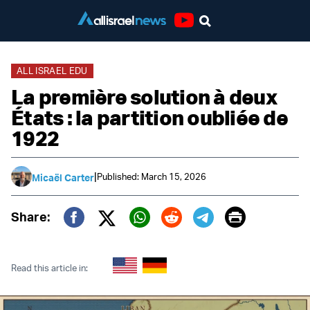
Youtube
ALL ISRAEL EDU
La première solution à deux
États : la partition oubliée de
1922
|
Published: March 15, 2026
Micaël Carter
Print
Share:
Twitter (X)
Facebook
Whatsapp
Reddit
Telegram
Read this article in: