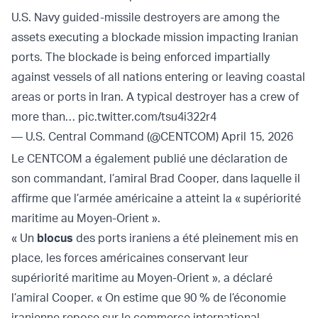
U.S. Navy guided-missile destroyers are among the
assets executing a blockade mission impacting Iranian
ports. The blockade is being enforced impartially
against vessels of all nations entering or leaving coastal
areas or ports in Iran. A typical destroyer has a crew of
more than…
pic.twitter.com/tsu4i322r4
— U.S. Central Command (@CENTCOM)
April 15, 2026
Le CENTCOM a également publié une déclaration de
son commandant, l’amiral Brad Cooper, dans laquelle il
affirme que l’armée américaine a atteint la « supériorité
maritime au Moyen-Orient ».
« Un
blocus
des ports iraniens a été pleinement mis en
place, les forces américaines conservant leur
supériorité maritime au Moyen-Orient », a déclaré
l’amiral Cooper. « On estime que 90 % de l’économie
iranienne repose sur le commerce international