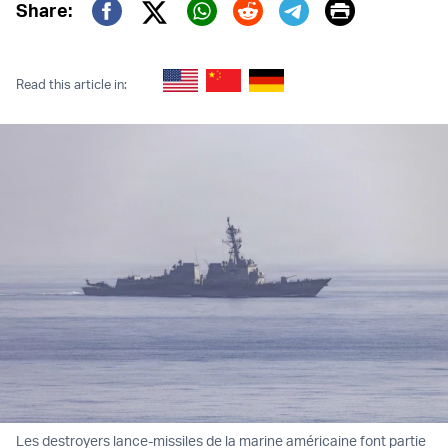
Print
Share:
Twitter (X)
Facebook
Whatsapp
Reddit
Telegram
Read this article in:
Les destroyers lance-missiles de la marine américaine font partie