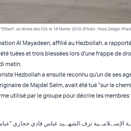
"Ethan", un drone des FDI, le 18 février 2010. (Photo : Yossi Zeliger /Fla
rmation Al Mayadeen, affilié au Hezbollah, a rappor
été tuées et trois blessées lors d'une frappe de dr
di matin.
oriste Hezbollah a ensuite reconnu qu'un de ses ag
riginaire de Majdel Selm, avait été tué "sur le chem
rme utilisé par le groupe pour décrire les membres 
 ـة الإسـ ـلامـ ـية تزف الشهـ ـيد عباس فادي حجازي "عبا