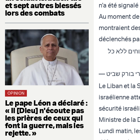
et sept autres blessés
n'a été signalé
lors des combats
Au moment de l
montraient des
déclenchés par
חים ללא כל
Le Liban et la 
OPINION
israélienne att
Le pape Léon a déclaré :
sécurité israél
« Il [Dieu] n'écoute pas
les prières de ceux qui
Ministre de la
font la guerre, mais les
Lundi matin, le
rejette. »