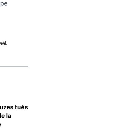
upe
aël.
ruzes tués
de la
e