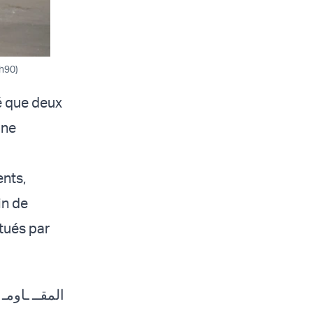
sh90)
té que deux
one
ents,
in de
tués par
المقــ ـاومـ