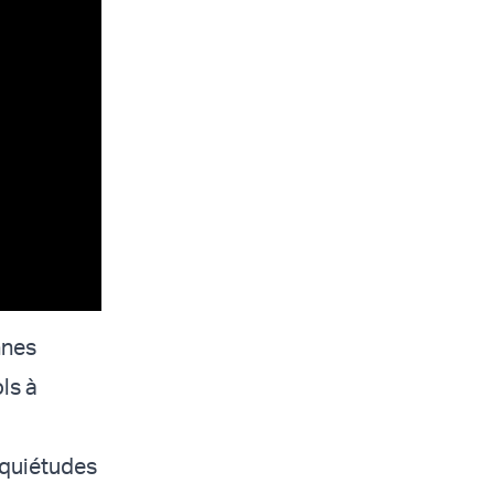
nnes
ls à
nquiétudes