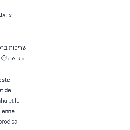
ciaux
שריפות ברכ
התראה 🙁
poste
et de
hu et le
lienne.
orcé sa