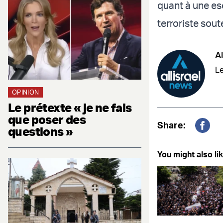
quant à une esc
terroriste sout
Al
Le
OPINION
Le prétexte « je ne fais
que poser des
Share:
questions »
Fac
You might also lik