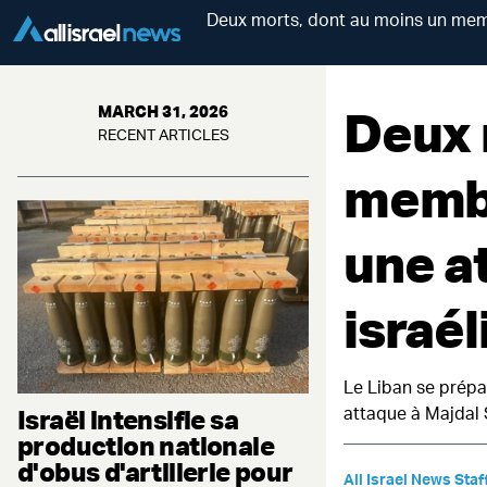
Deux morts, dont au moins un memb
Deux 
MARCH 31, 2026
RECENT ARTICLES
membr
une a
israé
Le Liban se prépar
attaque à Majdal 
Israël intensifie sa
production nationale
d'obus d'artillerie pour
All Israel News Staf