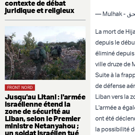
contexte de débat
juridique et religieux
La mort de Hij
depuis le début
éliminé depuis 
ville druze de 
Suite à la frap
de défense aér
FRONT NORD
Jusqu'au Litani : l'armée
Liban vers la z
israélienne étend la
L'armée a égal
zone de sécurité au
Liban, selon le Premier
ont été déclen
ministre Netanyahou ;
la possibilité 
un soldat israélien tué