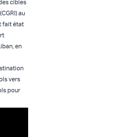
des cibles
 (CGRI) au
fait état
rt
Liban, en
stination
ols vers
ols pour