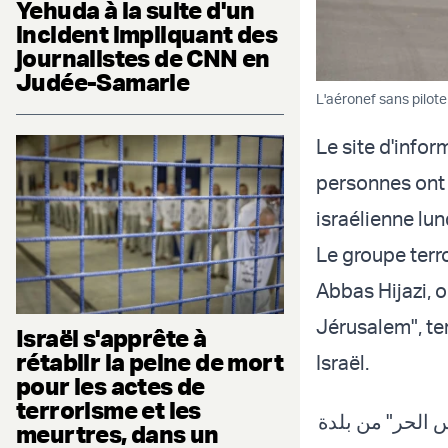
Yehuda à la suite d'un
incident impliquant des
journalistes de CNN en
Judée-Samarie
L'aéronef sans pilote 
Le site d'info
personnes ont 
israélienne lun
Le groupe terr
Abbas Hijazi, o
Jérusalem", te
Israël s'apprête à
rétablir la peine de mort
Israël.
pour les actes de
terrorisme et les
س الحر" من بلدة
meurtres, dans un