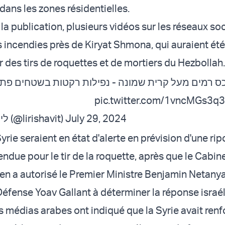
 dans les zones résidentielles.
a publication, plusieurs vidéos sur les réseaux so
 incendies près de Kiryat Shmona, qui auraient été
 des tirs de roquettes et de mortiers du Hezbollah.
ס רמים מעל קרית שמונה - נפילות רקטות בשטחים פתו
pic.twitter.com/1vncMGs3q3
— לירי בורק שביט (@lirishavit)
July 29, 2024
Syrie seraient en état d'alerte en prévision d'une ri
endue pour le tir de la roquette, après que le Cabin
ien a autorisé le Premier Ministre Benjamin Netanya
 Défense Yoav Gallant à déterminer la réponse israé
s médias arabes ont indiqué que la Syrie avait renf