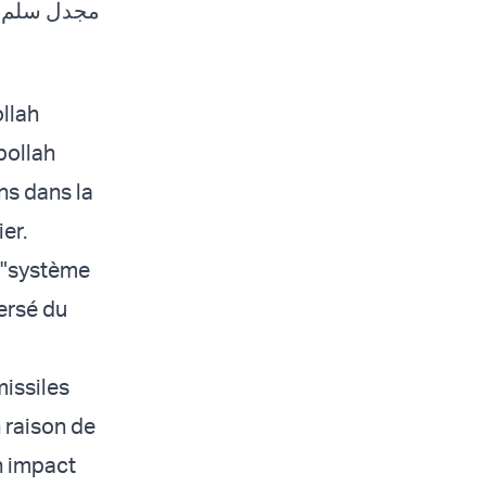
مجدل سلم ف
llah
bollah
ens dans la
er.
r "système
ersé du
missiles
 raison de
un impact