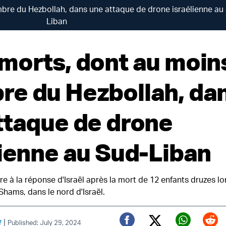
re du Hezbollah, dans une attaque de drone israélienne au
Liban
morts, dont au moin
e du Hezbollah, da
ttaque de drone
lienne au Sud-Liban
e à la réponse d'Israël après la mort de 12 enfants druzes lo
Shams, dans le nord d'Israël.
|
f
Published: July 29, 2024