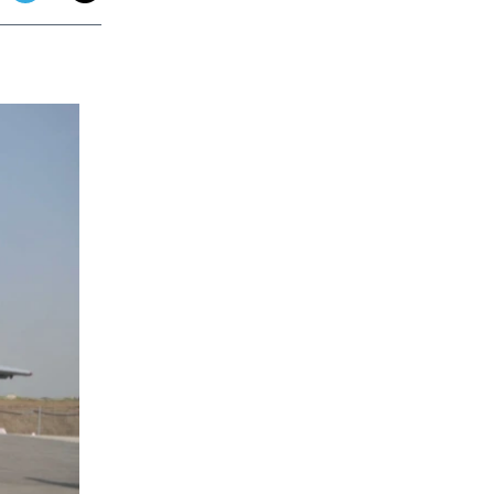
app
dit
Telegram