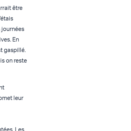
rait être
étais
 journées
ives. En
t gaspillé.
is on reste
nt
omet leur
ntées. Les