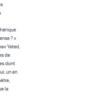
us
s
phérique
fense ? »
hav Yated,
es de
les dont
ui, un an
ètre,
ue la