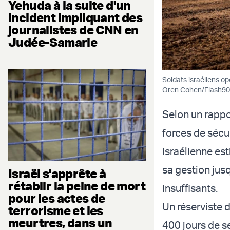
Yehuda à la suite d'un
incident impliquant des
journalistes de CNN en
Judée-Samarie
Soldats israéliens op
Oren Cohen/Flash90
Selon un rappo
forces de sécu
israélienne est
sa gestion jusq
Israël s'apprête à
rétablir la peine de mort
insuffisants.
pour les actes de
Un réserviste d
terrorisme et les
meurtres, dans un
400 jours de se