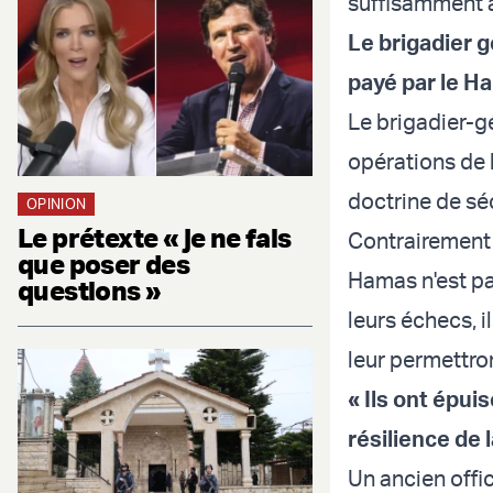
suffisamment af
Le brigadier g
payé par le H
Le brigadier-gé
opérations de 
doctrine de séc
OPINION
Le prétexte « je ne fais
Contrairement à
que poser des
Hamas n'est pa
questions »
leurs échecs, i
leur permettron
« Ils ont épui
résilience de 
Un ancien offic