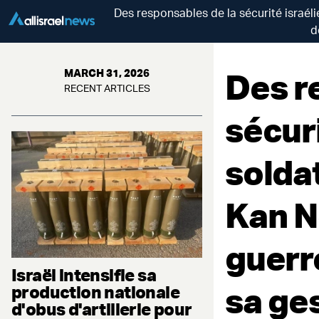
Des responsables de la sécurité israéli
d
Des r
MARCH 31, 2026
RECENT ARTICLES
sécuri
solda
Kan Ne
guerre
Israël intensifie sa
sa ges
production nationale
d'obus d'artillerie pour