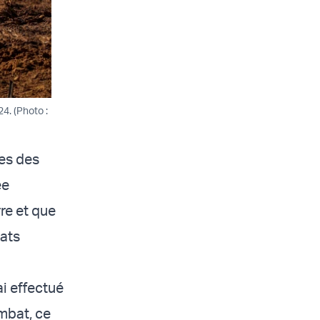
4. (Photo :
res des
ée
rre et que
tats
ai effectué
ombat, ce