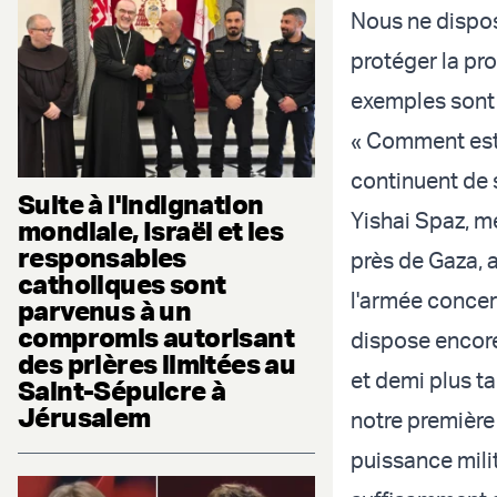
Nous ne dispos
protéger la pro
exemples sont
« Comment est-
continuent de s
Suite à l'indignation
Yishai Spaz, m
mondiale, Israël et les
responsables
près de Gaza, 
catholiques sont
l'armée concern
parvenus à un
compromis autorisant
dispose encore
des prières limitées au
et demi plus ta
Saint-Sépulcre à
Jérusalem
notre première 
puissance milit