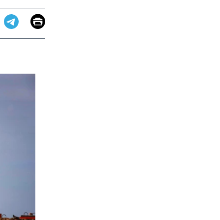
Email
Print
app
dit
Telegram