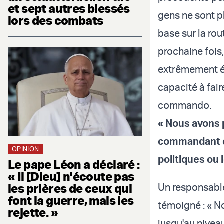
et sept autres blessés
gens ne sont pl
lors des combats
base sur la rou
prochaine fois
extrêmement ép
capacité à fair
commando.
« Nous avons 
commandant de
OPINION
politiques ou 
Le pape Léon a déclaré :
« Il [Dieu] n'écoute pas
les prières de ceux qui
Un responsable
font la guerre, mais les
témoigné : « 
rejette. »
jusqu'au nive