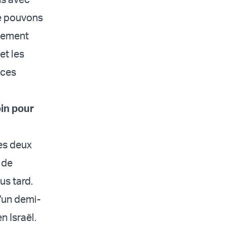
ne pouvons
ndement
et les
 ces
in pour
des deux
 de
us tard.
d'un demi-
n Israël.