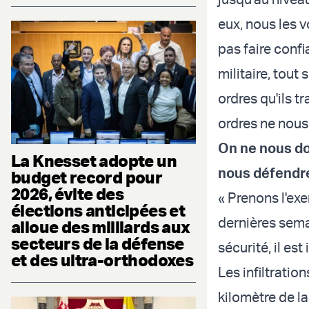
eux, nous les 
pas faire conf
militaire, tou
ordres qu'ils 
ordres ne nous
On ne nous do
La Knesset adopte un
nous défendre 
budget record pour
2026, évite des
« Prenons l'ex
élections anticipées et
dernières semai
alloue des milliards aux
secteurs de la défense
sécurité, il es
et des ultra-orthodoxes
Les infiltratio
kilomètre de la