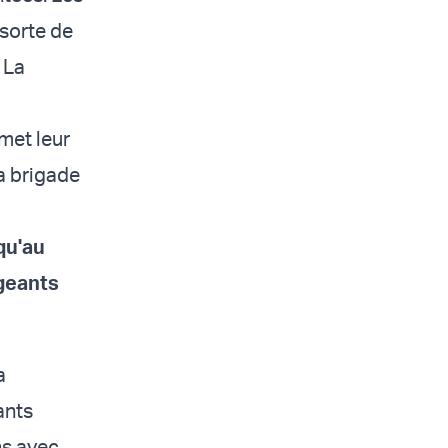
 sorte de
 La
met leur
la brigade
qu'au
igeants
a
ants
ns avec