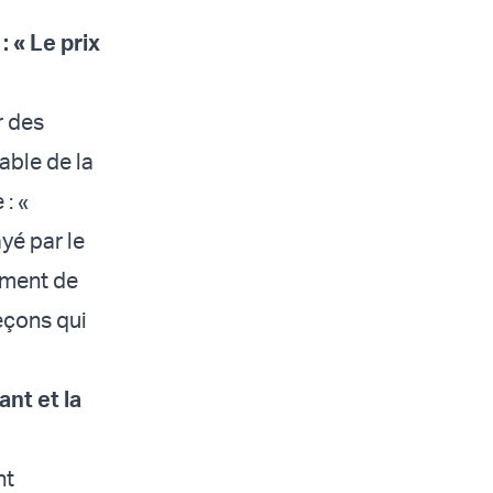
: « Le prix
r des
able de la
 : «
ayé par le
ement de
leçons qui
ant et la
nt