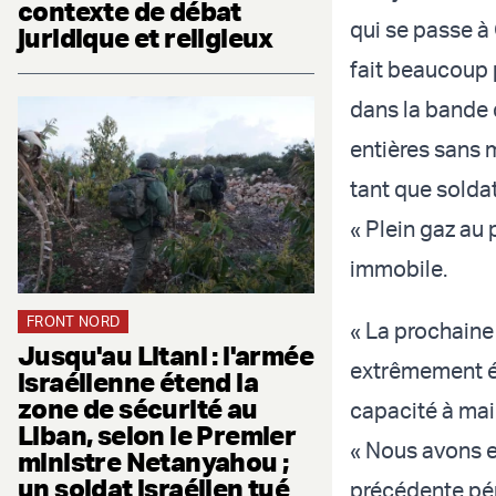
contexte de débat
qui se passe à
juridique et religieux
fait beaucoup 
dans la bande 
entières sans 
tant que soldat
« Plein gaz au 
immobile.
FRONT NORD
« La prochaine
Jusqu'au Litani : l'armée
extrêmement ép
israélienne étend la
zone de sécurité au
capacité à main
Liban, selon le Premier
« Nous avons e
ministre Netanyahou ;
un soldat israélien tué
précédente pér