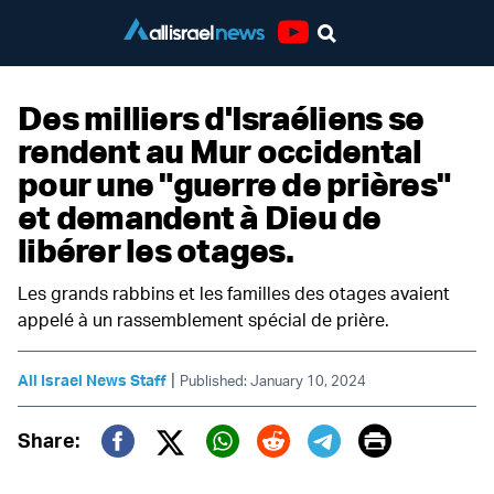
Youtube
Des milliers d'Israéliens se
rendent au Mur occidental
pour une "guerre de prières"
et demandent à Dieu de
libérer les otages.
Les grands rabbins et les familles des otages avaient
appelé à un rassemblement spécial de prière.
|
All Israel News Staff
Published: January 10, 2024
Print
Share:
Twitter (X)
Facebook
Whatsapp
Reddit
Telegram