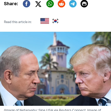
Print
Share:
Twitter (X)
Facebook
Whatsapp
Reddit
Telegram
Read this article in:
(Image of Netanyahu: Sipa USA via Reuters Connect. Image of