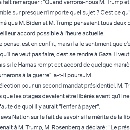
 fait remarquer : "Quand verrons-nous M. Trump et
mble sur presque n'importe quel sujet ? C'est ce qu'
ffirmé que M. Biden et M. Trump pensaient tous deux q
eilleur accord possible à l'heure actuelle.
 pense, est en conflit, mais il a le sentiment que c'e
u'il ne veut pas faire, c'est se rendre à Gaza. Il veu
is si le Hamas rompt cet accord de quelque maniè
rnerons à la guerre", a-t-il poursuivi.
élection pour un second mandat présidentiel, M. T
 que les otages devaient être libérés avant qu'il n
aute de quoi il y aurait "
l'enfer à payer
".
ews Nation sur le fait de savoir si le
mérite
de la li
enait à M. Trump, M. Rosenberg a déclaré : "Le prés