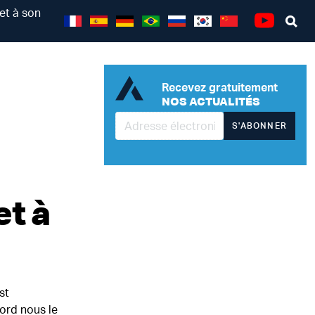
 et à son
Se
Youtube
Recevez gratuitement
NOS ACTUALITÉS
S'ABONNER
et à
st
ord nous le