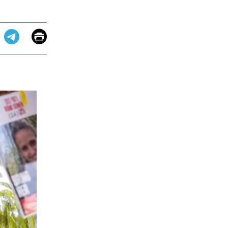
Email
Print
app
dit
Telegram