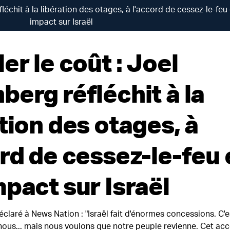
léchit à la libération des otages, à l'accord de cessez-le-feu
impact sur Israël
er le coût : Joel
berg réfléchit à la
tion des otages, à
rd de cessez-le-feu 
pact sur Israël
claré à News Nation : "Israël fait d'énormes concessions. C'e
ous... mais nous voulons que notre peuple revienne. Cet acc