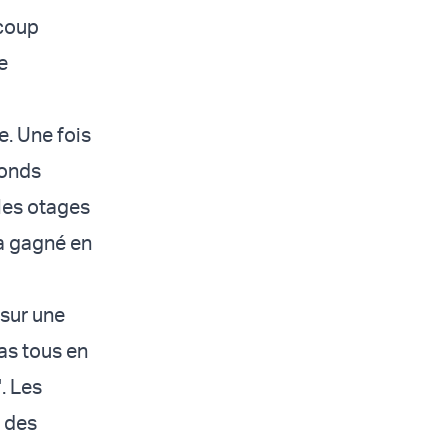
ucoup
e
. Une fois
fonds
 les otages
a gagné en
 sur une
pas tous en
. Les
t des