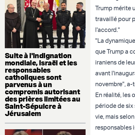
Trump mérite u
travaillé pour 
l'accord."
"La dynamique
que Trump a c
Suite à l'indignation
mondiale, Israël et les
iraniens de leu
responsables
avant l'inaugu
catholiques sont
parvenus à un
novembre", a-t-
compromis autorisant
En réalité, les
des prières limitées au
Saint-Sépulcre à
période de six 
Jérusalem
vie, mais selon
responsables i