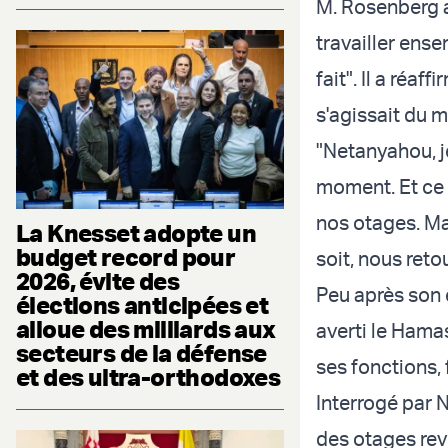
M. Rosenberg a
travailler ense
fait". Il a réa
s'agissait du m
"Netanyahou, je
moment. Et ce q
nos otages. Ma
La Knesset adopte un
budget record pour
soit, nous retou
2026, évite des
Peu après son 
élections anticipées et
alloue des milliards aux
averti le Hamas
secteurs de la défense
ses fonctions, f
et des ultra-orthodoxes
Interrogé par N
des otages rev