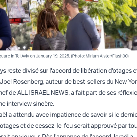
uare in Tel Aviv on January 19, 2025. (Photo: Miriam Alster/Flash90)
ys reste divisé sur l'accord de libération d'otages e
 Joel Rosenberg, auteur de best-sellers du New Yo
hef de ALL ISRAEL NEWS, a fait part de ses réflex
ne interview sincère.
aël a attendu avec impatience de savoir si le derni
'otages et de cessez-le-feu serait approuvé par tou
erait en vigueur. Dès l'annonce de l'accord, Israël a