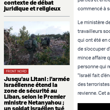
contexte de débat
juridique et religieux
commencé à se p
Le
ministère d
travailleurs so
qui ont été en 
de s'occuper d
mince affaire 
personne qui r
FRONT NORD
"Israël fait d'
Jusqu'au Litani : l'armée
israélienne étend la
des terroriste
zone de sécurité au
revienne. Cet 
Liban, selon le Premier
ministre Netanyahou ;
un soldat israélien tué