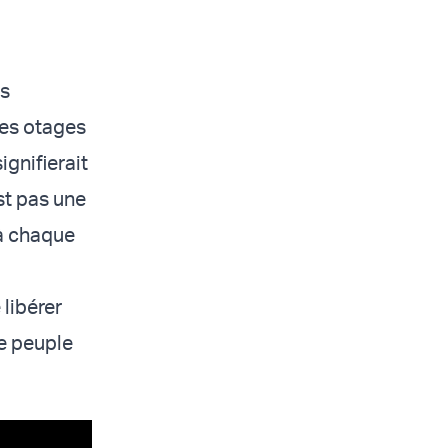
es
des otages
ignifierait
st pas une
 à chaque
 libérer
re peuple