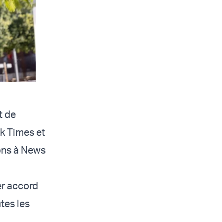
t de
rk Times et
ions à News
er accord
tes les