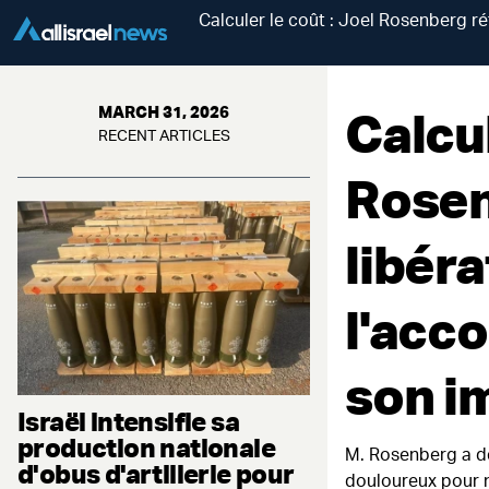
Calculer le coût : Joel Rosenberg réf
Calcul
MARCH 31, 2026
RECENT ARTICLES
Rosen
libéra
l'acco
son im
Israël intensifie sa
production nationale
M. Rosenberg a dé
d'obus d'artillerie pour
douloureux pour n