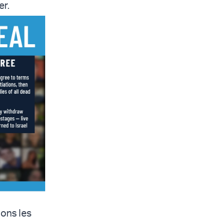
er.
ions les