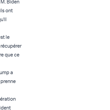
 M. Biden
ils ont
u'il
st le
t récupérer
re que ce
rump a
e prenne
bération
ident