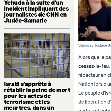
Yehuda à la suite d'un
incident impliquant des
journalistes de CNN en
Judée-Samarie
Vsitors at Hostage Sq
Alors que le pa
cessez-le-feu,
rédacteur en c
Israël s'apprête à
Nation lors d'u
rétablir la peine de mort
Le peuple d'Isr
pour les actes de
terrorisme et les
de libération d
meurtres, dans un
parties et entr