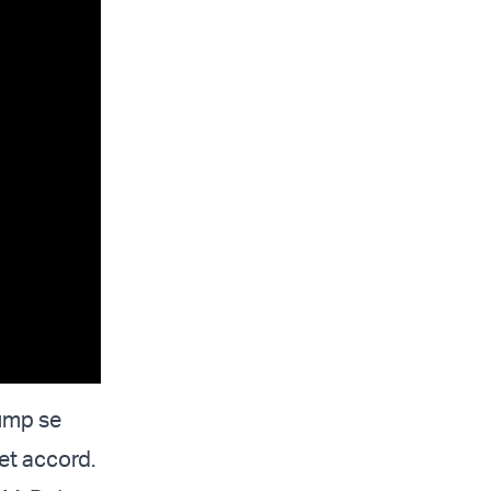
rump se
cet accord.