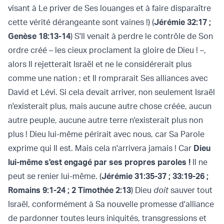
visant à Le priver de Ses louanges et à faire disparaître
cette vérité dérangeante sont vaines !) (
Jérémie 32:17
;
Genèse 18:13-14
) S'Il venait à perdre le contrôle de Son
ordre créé – les cieux proclament la gloire de Dieu ! –,
alors Il rejetterait Israël et ne le considérerait plus
comme une nation ; et Il romprarait Ses alliances avec
David et Lévi. Si cela devait arriver, non seulement Israël
n'existerait plus, mais aucune autre chose créée, aucun
autre peuple, aucune autre terre n'existerait plus non
plus ! Dieu lui-même périrait avec nous, car Sa Parole
exprime qui Il est. Mais cela n'arrivera jamais ! Car
Dieu
lui-même s'est engagé par ses propres paroles !
Il ne
peut se renier lui-même. (
Jérémie 31:35-37
;
33:19-26
;
Romains 9:1-24
;
2 Timothée 2:13
) Dieu
doit
sauver tout
Israël, conformément à Sa nouvelle promesse d'alliance
de pardonner toutes leurs iniquités, transgressions et