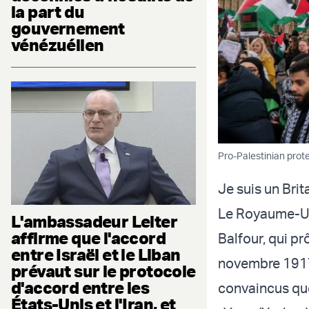
la part du
gouvernement
vénézuélien
Pro-Palestinian prot
Je suis un Brit
Le Royaume-Uni
L'ambassadeur Leiter
affirme que l'accord
Balfour, qui pr
entre Israël et le Liban
novembre 1917
prévaut sur le protocole
d'accord entre les
convaincus que
États-Unis et l'Iran, et