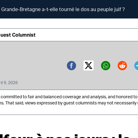
a Grande-Bretagne a-t-elle tourné le dos au peuple juif ?
Guest Columnist
Twitter (X)
Facebook
Whatsa
Redd
il 9, 2026
ommitted to fair and balanced coverage and analysis, and honored to 
ns. That said, views expressed by guest columnists may not necessarily 