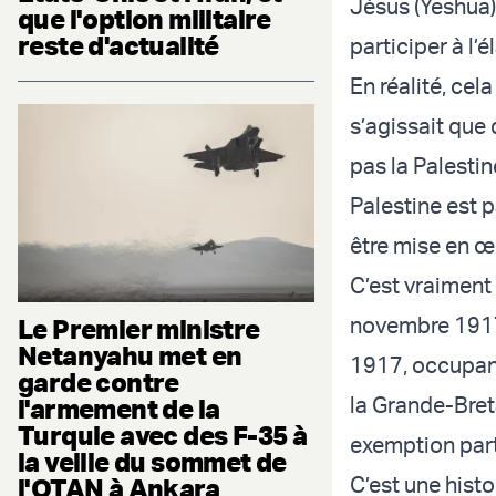
Jésus (Yeshua)
que l'option militaire
reste d'actualité
participer à l
En réalité, cel
s’agissait que
pas la Palestin
Palestine est 
être mise en œ
C’est vraiment 
novembre 1917
Le Premier ministre
Netanyahu met en
1917, occupant
garde contre
la Grande-Breta
l'armement de la
Turquie avec des F-35 à
exemption part
la veille du sommet de
C’est une hist
l'OTAN à Ankara