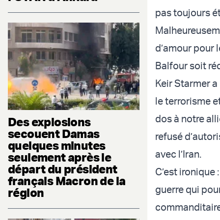
pas toujours ét
Malheureuseme
d’amour pour l
Balfour soit ré
Keir Starmer a
le terrorisme e
dos à notre all
Des explosions
secouent Damas
refusé d’autori
quelques minutes
avec l’Iran.
seulement après le
départ du président
C’est ironique 
français Macron de la
guerre qui pour
région
commanditaire d