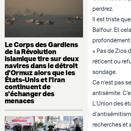
perdrez.
Il est triste q
Balfour. Et ce
profondément tr
Le Corps des Gardiens
de la Révolution
« Pas de Zios d
islamique tire sur deux
réticent ou re
navires dans le détroit
d'Ormuz alors que les
sondage.
États-Unis et l'Iran
Ce n’est pas se
continuent de
s'échanger des
antisémite. C’e
menaces
L’Union des étu
d’antisémitism
recherches et 