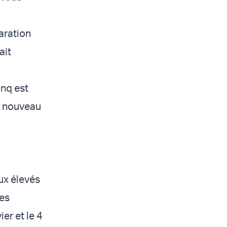
laration
ait
inq est
un nouveau
aux élevés
les
er et le 4