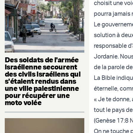
choisit une voi
pourra jamais 
Le gouvernemen
solution à deux
responsable d'
Jordanie. Nous 
Des soldats de l'armée
israélienne secourent
de la parole de
des civils israéliens qui
La Bible indiq
s'étaient rendus dans
une ville palestinienne
éternelle, comm
pour récupérer une
« Je te donne, 
moto volée
tout le pays de
(Genèse 17:8 
On ne touche p