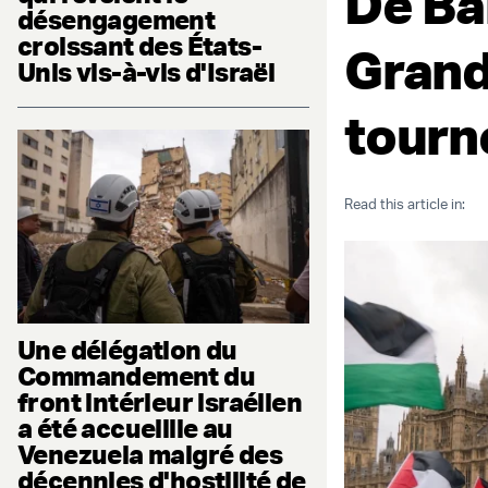
De Bal
désengagement
croissant des États-
Grand
Unis vis-à-vis d'Israël
tourné
Read this article in:
Une délégation du
Commandement du
front intérieur israélien
a été accueillie au
Venezuela malgré des
décennies d'hostilité de