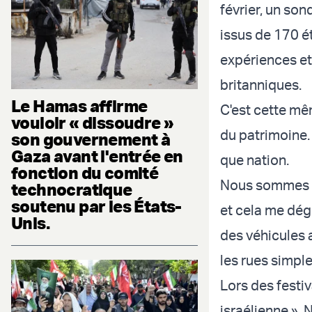
février, un so
issus de 170 é
expériences et
britanniques.
Le Hamas affirme
C'est cette mêm
vouloir « dissoudre »
du patrimoine.
son gouvernement à
Gaza avant l'entrée en
que nation.
fonction du comité
Nous sommes de
technocratique
soutenu par les États-
et cela me dé
Unis.
des véhicules 
les rues simple
Lors des festiv
israélienne ». 