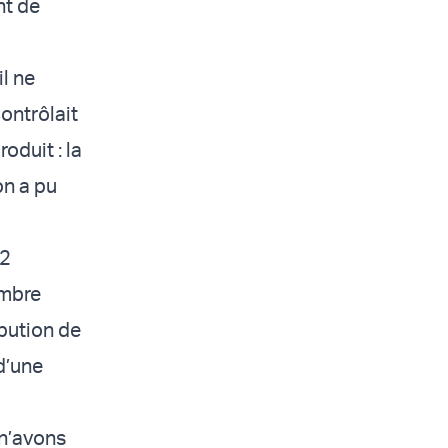
nt de
il ne
ontrôlait
oduit : la
on a pu
 2
embre
ibution de
d’une
 n’avons