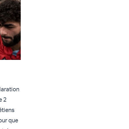
laration
e 2
étiens
pour que