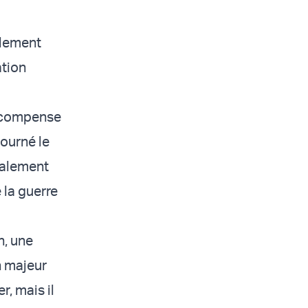
llement
ation
récompense
tourné le
également
 la guerre
n, une
un majeur
r, mais il