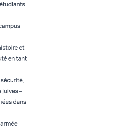
 étudiants
s campus
istoire et
té en tant
sécurité,
juives –
diées dans
l’armée