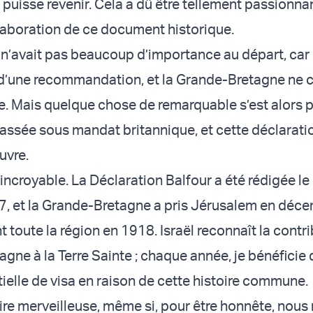
 puisse revenir. Cela a dû être tellement passionna
’élaboration de ce document historique.
a n’avait pas beaucoup d’importance au départ, car 
 d’une recommandation, et la Grande-Bretagne ne c
e. Mais quelque chose de remarquable s’est alors pr
passée sous mandat britannique, et cette déclarati
uvre.
incroyable. La Déclaration Balfour a été rédigée le
, et la Grande-Bretagne a pris Jérusalem en déc
 toute la région en 1918. Israël reconnaît la contr
gne à la Terre Sainte ; chaque année, je bénéficie 
ielle de visa en raison de cette histoire commune.
oire merveilleuse, même si, pour être honnête, nous