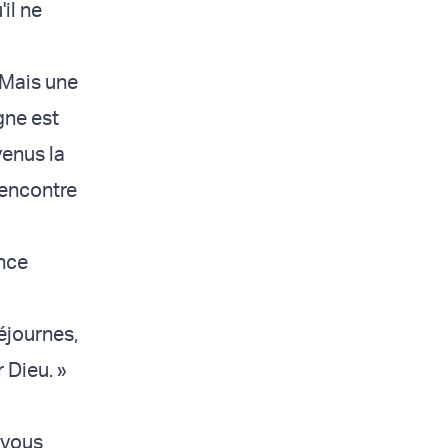
il ne
 Mais une
gne est
venus la
'encontre
ance
séjournes,
 Dieu. »
 vous