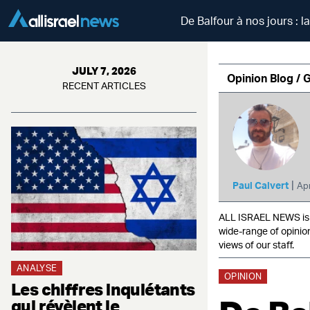
De Balfour à nos jours : l
JULY 7, 2026
Opinion Blog / 
RECENT ARTICLES
|
Paul Calvert
Apr
ALL ISRAEL NEWS is c
wide-range of opinio
views of our staff.
ANALYSE
OPINION
Les chiffres inquiétants
qui révèlent le