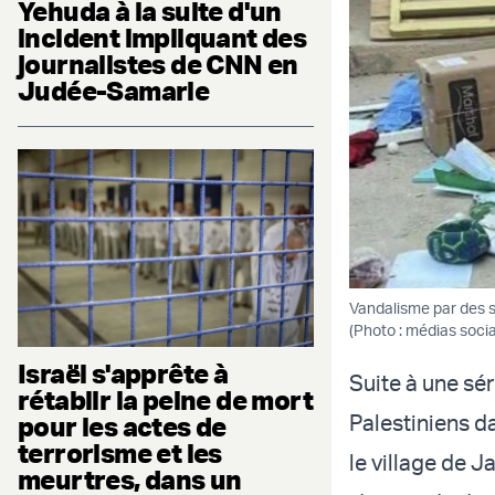
Yehuda à la suite d'un
incident impliquant des
journalistes de CNN en
Judée-Samarie
Vandalisme par des so
(Photo : médias soci
Israël s'apprête à
Suite à une sé
rétablir la peine de mort
Palestiniens d
pour les actes de
terrorisme et les
le village de 
meurtres, dans un