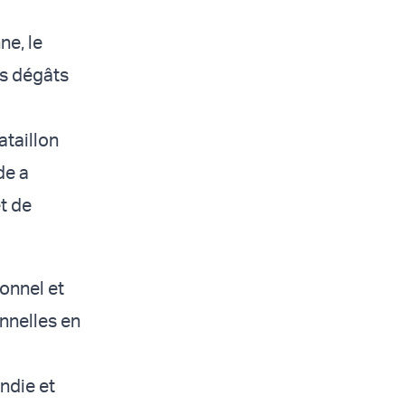
ne, le
es dégâts
ataillon
de a
t de
ionnel et
nnelles en
ondie et