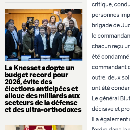
critique, condu
personnes impl
brigade de Ju
le commandant
chacun reçu u
été condamné à
La Knesset adopte un
commandant de
budget record pour
outre, deux so
2026, évite des
élections anticipées et
ont été condam
alloue des milliards aux
Le général Blu
secteurs de la défense
et des ultra-orthodoxes
décisive et pro
il a également 
l'ordre dans la