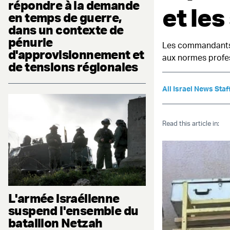
répondre à la demande
et les
en temps de guerre,
dans un contexte de
pénurie
Les commandants d
d'approvisionnement et
aux normes profes
de tensions régionales
All Israel News Staf
Read this article in:
L'armée israélienne
suspend l'ensemble du
bataillon Netzah