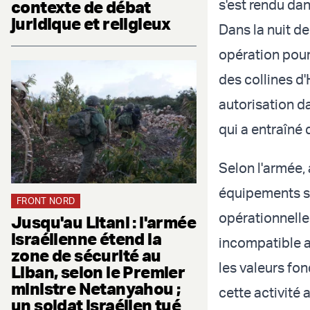
s'est rendu da
contexte de débat
juridique et religieux
Dans la nuit de
opération pour
des collines d'
autorisation da
qui a entraîné
Selon l'armée,
équipements su
FRONT NORD
opérationnelle
Jusqu'au Litani : l'armée
israélienne étend la
incompatible a
zone de sécurité au
les valeurs fon
Liban, selon le Premier
ministre Netanyahou ;
cette activité
un soldat israélien tué