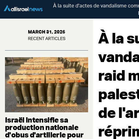
À la suite d'actes de vandalisme commi
À la s
MARCH 31, 2026
RECENT ARTICLES
vanda
raid m
palest
de l'
Israël intensifie sa
répri
production nationale
d'obus d'artillerie pour