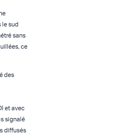
une
 le sud
nétré sans
uillées, ce
gé des
I et avec
as signalé
s diffusés