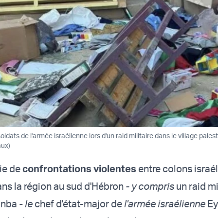
ldats de l'armée israélienne lors d'un raid militaire dans le village pale
aux)
rie de
confrontations violentes
entre colons israél
ans la région au sud d'Hébron
- y compris
un raid mi
Janba
- le
chef d'état-major de
l'armée israélienne
Ey