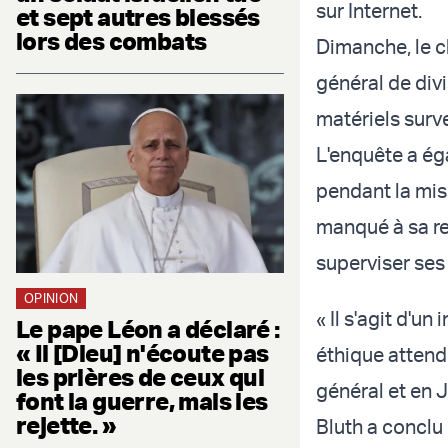
sur Internet.
et sept autres blessés
lors des combats
Dimanche, le c
général de divi
matériels surve
L'enquête a ég
pendant la miss
manqué à sa re
superviser ses
OPINION
« Il s'agit d'u
Le pape Léon a déclaré :
« Il [Dieu] n'écoute pas
éthique attend
les prières de ceux qui
général et en J
font la guerre, mais les
rejette. »
Bluth a conclu 