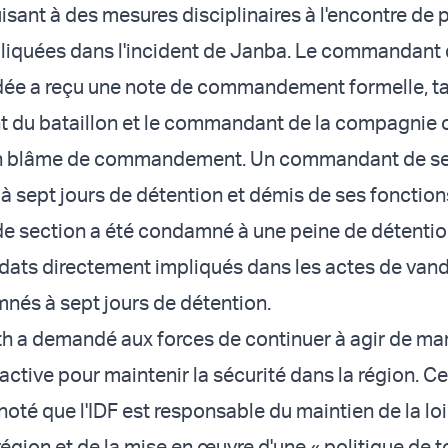
isant à des mesures disciplinaires à l'encontre de 
iquées dans l'incident de Janba. Le commandant 
dée a reçu une note de commandement formelle, t
 du bataillon et le commandant de la compagnie 
n blâme de commandement. Un commandant de se
 sept jours de détention et démis de ses fonctions
 section a été condamné à une peine de détentio
ldats directement impliqués dans les actes de van
nés à sept jours de détention.
th a demandé aux forces de continuer à agir de ma
active pour maintenir la sécurité dans la région. C
noté que l'IDF est responsable du maintien de la loi
 région et de la mise en œuvre d'une « politique de 