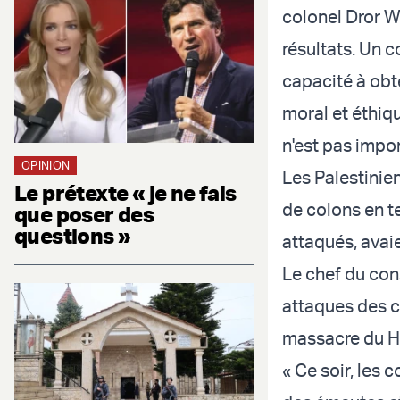
colonel Dror We
résultats. Un 
capacité à obte
moral et éthiqu
n'est pas impor
OPINION
Les Palestinie
Le prétexte « je ne fais
de colons en te
que poser des
questions »
attaqués, avai
Le chef du cons
attaques des c
massacre du H
« Ce soir, les 