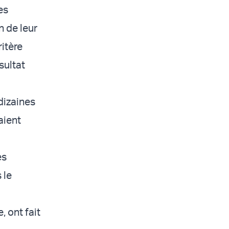
es
n de leur
ritère
sultat
dizaines
aient
es
 le
, ont fait