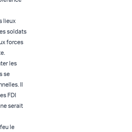
s lieux
des soldats
ux forces
e.
ter les
ls se
elles. Il
des FDI
ne serait
feu le