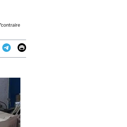
"contraire
Email
Print
app
dit
Telegram