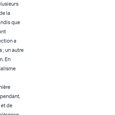
plusieurs
de la
andis que
ont
ction a
 ; un autre
n. En
dalisme
nière
ependant,
 et de
tolérance