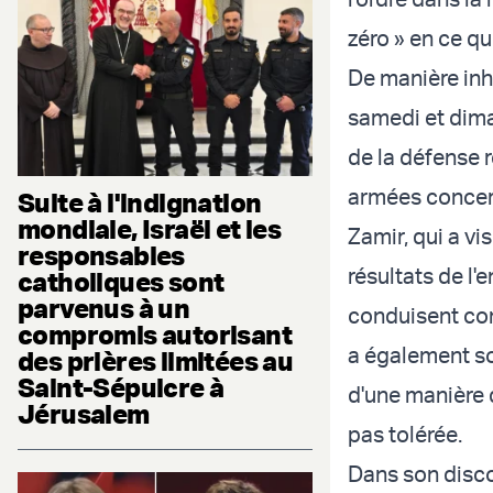
zéro » en ce qu
De manière inha
samedi et dima
de la défense 
armées concern
Suite à l'indignation
mondiale, Israël et les
Zamir, qui a vi
responsables
résultats de l'e
catholiques sont
parvenus à un
conduisent con
compromis autorisant
a également sou
des prières limitées au
Saint-Sépulcre à
d'une manière 
Jérusalem
pas tolérée.
Dans son disco