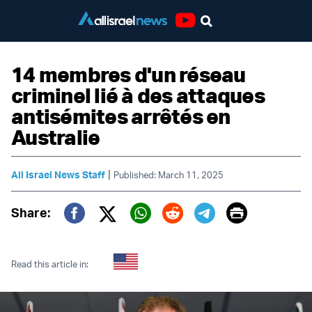
Youtube
14 membres d'un réseau
criminel lié à des attaques
antisémites arrêtés en
Australie
|
All Israel News Staff
Published: March 11, 2025
Print
Share:
Twitter (X)
Facebook
Whatsapp
Reddit
Telegram
Read this article in: