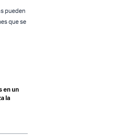
mas pueden
nes que se
s en un
a la