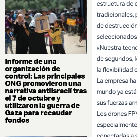
estructura de c
tradicionales,
de destrucción 
seleccionados»
«Nuestra tecno
de segundos, l
Informe de una
organización de
la flexibilidad
control: Las principales
La empresa ha 
ONG promovieron una
narrativa antiisraelí tras
mundo ya están
el 7 de octubre y
sus fuerzas ar
utilizaron la guerra de
Gaza para recaudar
Los drones FPV
fondos
especialmente 
conectadas a s