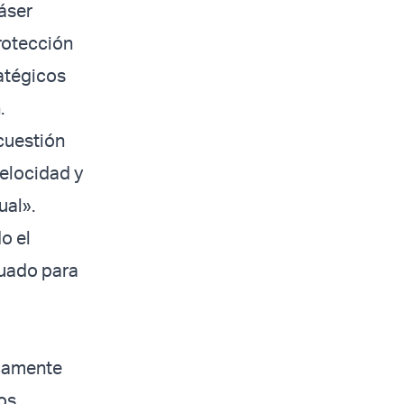
láser
rotección
ratégicos
.
cuestión
velocidad y
ual».
o el
cuado para
icamente
os