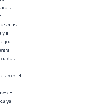
caces.
r
ones más
 y el
iegue.
ontra
tructura
eran en el
nes. El
ica ya