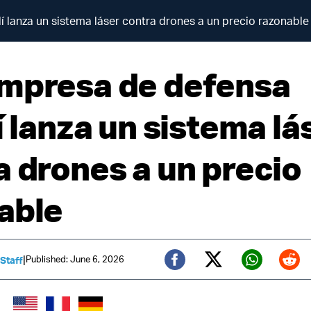
 lanza un sistema láser contra drones a un precio razonable
mpresa de defensa
í lanza un sistema lá
a drones a un precio
able
|
Published: June 6, 2026
 Staff
Twitter (X)
Facebook
Whats
Red