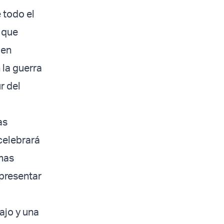
 todo el
 que
 en
 la guerra
r del
as
celebrará
emas
 presentar
ajo y una