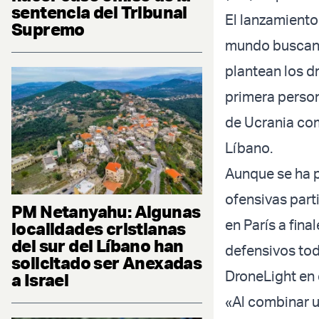
sentencia del Tribunal
El lanzamiento
Supremo
mundo buscan 
plantean los d
primera person
de Ucrania com
Líbano.
Aunque se ha p
ofensivas part
PM Netanyahu: Algunas
en París a fin
localidades cristianas
del sur del Líbano han
defensivos toda
solicitado ser Anexadas
DroneLight en 
a Israel
«Al combinar u