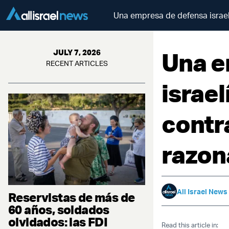
Una empresa de defensa israelí
Una e
JULY 7, 2026
RECENT ARTICLES
israel
contr
razon
All Israel News
Reservistas de más de
60 años, soldados
olvidados: las FDI
Read this article in: