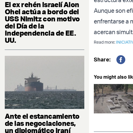
El ex rehén israelí Alon
Aunque son efi
Ohel actúa a bordo del
USS Nimitz con motivo
enfrentarse a 
del Día de la
acercan simul
Independencia de EE.
UU.
Read more:
INICIAT
Share:
Fac
You might also lik
Ante el estancamiento
de las negociaciones,
un diplomático iraní