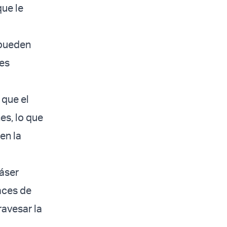
que le
 pueden
tes
 que el
es, lo que
en la
láser
aces de
ravesar la