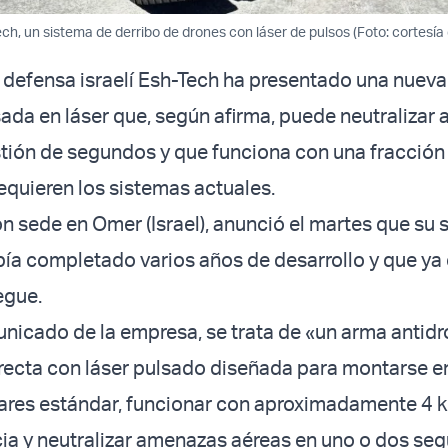
ch, un sistema de derribo de drones con láser de pulsos (Foto: cortesía
defensa israelí Esh-Tech ha presentado una nuev
ada en láser que, según afirma, puede neutralizar
tión de segundos y que funciona con una fracción 
equieren los sistemas actuales.
n sede en Omer (Israel), anunció el martes que su 
ía completado varios años de desarrollo y que ya e
egue.
icado de la empresa, se trata de «un arma antid
recta con láser pulsado diseñada para montarse e
tares estándar, funcionar con aproximadamente 4 k
ia y neutralizar amenazas aéreas en uno o dos se