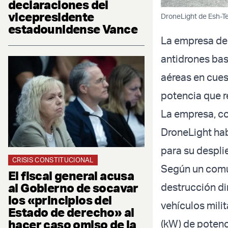
declaraciones del
vicepresidente
DroneLight de Esh-Te
estadounidense Vance
La empresa de 
antidrones bas
aéreas en cues
potencia que r
La empresa, co
DroneLight hab
para su despli
CRISIS CONSTITUCIONAL
Según un comun
El fiscal general acusa
al Gobierno de socavar
destrucción di
los «principios del
vehículos mili
Estado de derecho» al
hacer caso omiso de la
(kW) de potenc