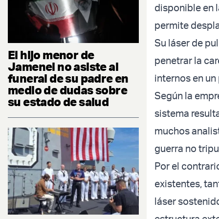
disponible en 
permite despla
Su láser de pu
El hijo menor de
penetrar la ca
Jamenei no asiste al
funeral de su padre en
internos en un
medio de dudas sobre
Según la empre
su estado de salud
sistema result
muchos analist
guerra no tripu
Por el contrar
existentes, ta
láser sostenid
estructura ext