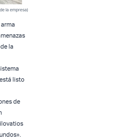
 de la empresa)
a arma
 amenazas
de la
sistema
stá listo
rones de
n
ilovatios
gundos».