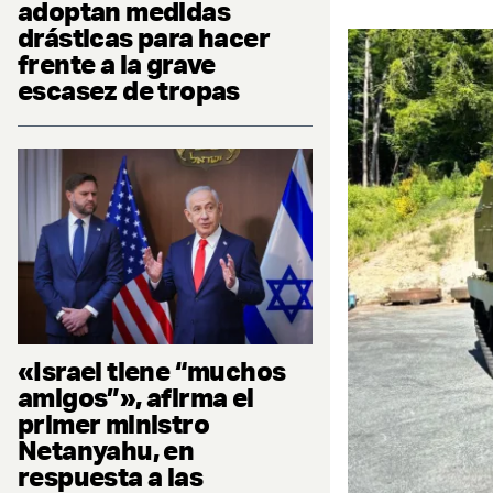
adoptan medidas
drásticas para hacer
frente a la grave
escasez de tropas
«Israel tiene “muchos
amigos”», afirma el
primer ministro
Netanyahu, en
respuesta a las