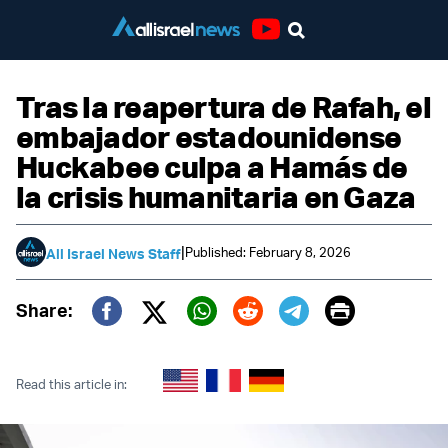
Youtube
Tras la reapertura de Rafah, el
embajador estadounidense
Huckabee culpa a Hamás de
la crisis humanitaria en Gaza
|
Published: February 8, 2026
All Israel News Staff
Print
Share:
Twitter (X)
Facebook
Whatsapp
Reddit
Telegram
Read this article in: