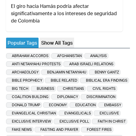
El giro hacia Hamás podría afectar
significativamente a los intereses de seguridad
de Colombia
Popular Tags
Show All Tags
ABRAHAM ACCORDS
AFGHANISTAN
ANALYSIS
ANTI NETANYAHU PROTESTS
ARAB ISRAELI RELATIONS
ARCHAEOLOGY
BENJAMIN NETANYAHU
BENNY GANTZ
BIBLE PROPHECY
BIBLE RELATED
BIBLICAL ERA FINDINGS
BIG TECH
BUSINESS
CHRISTIANS
CIVIL RIGHTS
COALITION BUILDING
DIPLOMACY
DISCRIMINATION
DONALD TRUMP
ECONOMY
EDUCATION
EMBASSY
EVANGELICAL CHRISTIAN
EVANGELICALS
EXCLUSIVE
EXCLUSIVE INTERVIEW
EXCLUSIVE POLL
FAITH IN CHRIST
FAKE NEWS
FASTING AND PRAYER
FOREST FIRES