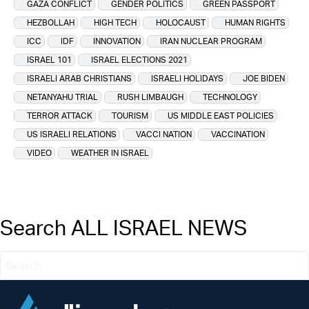
GAZA CONFLICT
GENDER POLITICS
GREEN PASSPORT
HEZBOLLAH
HIGH TECH
HOLOCAUST
HUMAN RIGHTS
ICC
IDF
INNOVATION
IRAN NUCLEAR PROGRAM
ISRAEL 101
ISRAEL ELECTIONS 2021
ISRAELI ARAB CHRISTIANS
ISRAELI HOLIDAYS
JOE BIDEN
NETANYAHU TRIAL
RUSH LIMBAUGH
TECHNOLOGY
TERROR ATTACK
TOURISM
US MIDDLE EAST POLICIES
US ISRAELI RELATIONS
VACCI NATION
VACCINATION
VIDEO
WEATHER IN ISRAEL
Search ALL ISRAEL NEWS