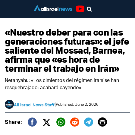
Youtube
«Nuestro deber para con las
generaciones futuras»: el jefe
saliente del Mossad, Barnea,
afirma que «es hora de
terminar el trabajo en Irán»
Netanyahu: «Los cimientos del régimen iraní se han
resquebrajado; acabará cayendo»
|
Published: June 2, 2026
All Israel News Staff
Print
Share:
Twitter (X)
Facebook
Whatsapp
Reddit
Telegram