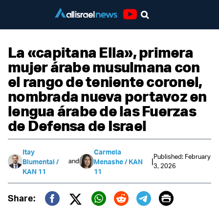
Youtube
La «capitana Ella», primera
mujer árabe musulmana con
el rango de teniente coronel,
nombrada nueva portavoz en
lengua árabe de las Fuerzas
de Defensa de Israel
Itay
Carmela
Published: February
|
and
Blumental /
Menashe / KAN
3, 2026
KAN 11
11
Print
Share:
Twitter (X)
Facebook
Whatsapp
Reddit
Telegram