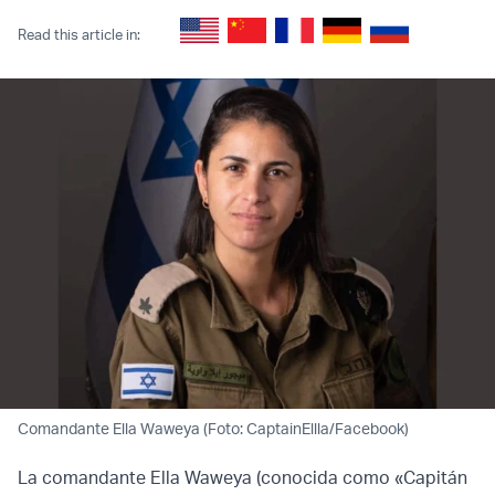
Read this article in:
Comandante Ella Waweya (Foto: CaptainEllla/Facebook)
La comandante Ella Waweya (conocida como «Capitán