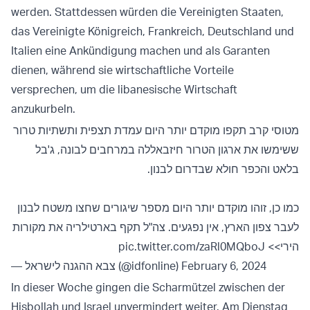
werden. Stattdessen würden die Vereinigten Staaten,
das Vereinigte Königreich, Frankreich, Deutschland und
Italien eine Ankündigung machen und als Garanten
dienen, während sie wirtschaftliche Vorteile
versprechen, um die libanesische Wirtschaft
anzukurbeln.
מטוסי קרב תקפו מוקדם יותר היום עמדת תצפית ותשתיות טרור
ששימשו את ארגון הטרור חיזבאללה במרחבים לבונה, ג'בל
בלאט והכפר חולא שבדרום לבנון.
כמו כן, זוהו מוקדם יותר היום מספר שיגורים שחצו משטח לבנון
לעבר צפון הארץ, אין נפגעים. צה"ל תקף בארטילריה את מקורות
pic.twitter.com/zaRl0MQboJ
הירי>>
— צבא ההגנה לישראל (@idfonline)
February 6, 2024
In dieser Woche gingen die Scharmützel zwischen der
Hisbollah und Israel unvermindert weiter. Am Dienstag