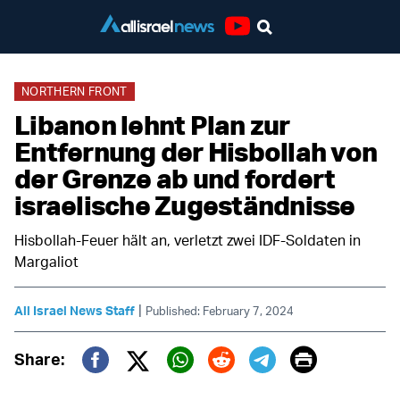
Youtube
NORTHERN FRONT
Libanon lehnt Plan zur
Entfernung der Hisbollah von
der Grenze ab und fordert
israelische Zugeständnisse
Hisbollah-Feuer hält an, verletzt zwei IDF-Soldaten in
Margaliot
|
All Israel News Staff
Published: February 7, 2024
Print
Share:
Twitter (X)
Facebook
Whatsapp
Reddit
Telegram