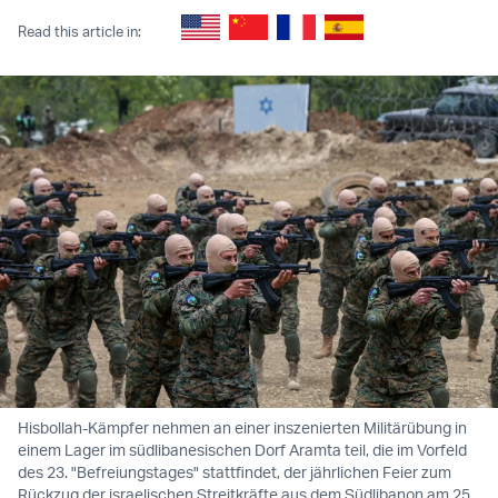
Read this article in:
Hisbollah-Kämpfer nehmen an einer inszenierten Militärübung in
einem Lager im südlibanesischen Dorf Aramta teil, die im Vorfeld
des 23. "Befreiungstages" stattfindet, der jährlichen Feier zum
Rückzug der israelischen Streitkräfte aus dem Südlibanon am 25.