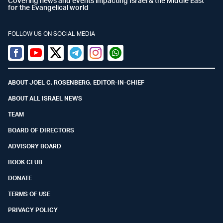
Covering news and events impacting Israel & the Middle East
for the Evangelical world
FOLLOW US ON SOCIAL MEDIA
Facebook
Youtube
Twitter (X)
Telegram
Instagram
Whatsapp
ABOUT JOEL C. ROSENBERG, EDITOR-IN-CHIEF
ABOUT ALL ISRAEL NEWS
TEAM
BOARD OF DIRECTORS
ADVISORY BOARD
BOOK CLUB
DONATE
TERMS OF USE
PRIVACY POLICY