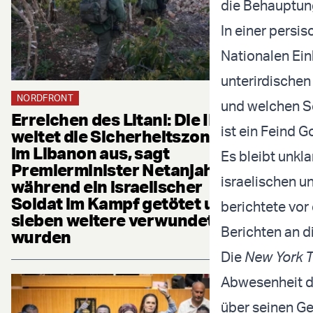
die Behauptung
In einer persi
Nationalen Ein
unterirdische
NORDFRONT
und welchen Sc
Erreichen des Litani: Die IDF
ist ein Feind G
weitet die Sicherheitszone
im Libanon aus, sagt
Es bleibt unkl
Premierminister Netanjahu,
israelischen u
während ein israelischer
Soldat im Kampf getötet und
berichtete vor 
sieben weitere verwundet
Berichten an d
wurden
Die
New York 
Abwesenheit d
über seinen G