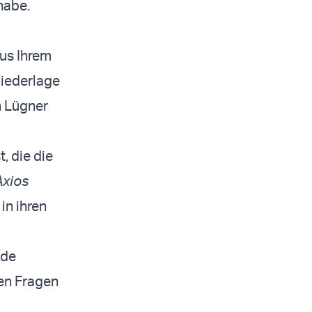
habe.
aus Ihrem
Niederlage
n Lügner
, die die
Axios
in ihren
nde
en Fragen