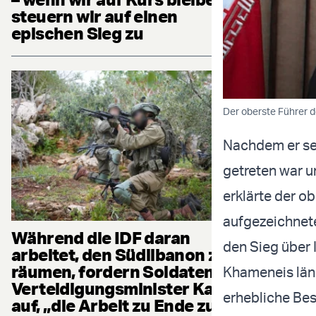
steuern wir auf einen
epischen Sieg zu
Der oberste Führer de
Nachdem er sei
getreten war u
erklärte der ob
aufgezeichnete
Während die IDF daran
den Sieg über I
arbeitet, den Südlibanon zu
räumen, fordern Soldaten
Khameneis läng
Verteidigungsminister Katz
erhebliche Bes
auf, „die Arbeit zu Ende zu