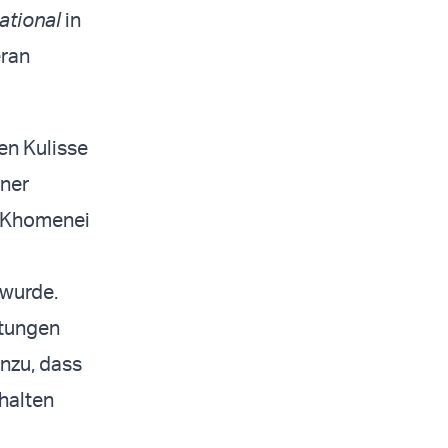
national
in
eran
en Kulisse
iner
h Khomenei
 wurde.
ptungen
inzu, dass
rhalten