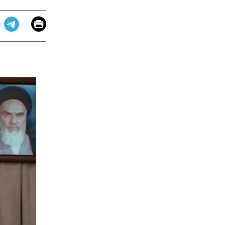
Email
Print
app
dit
Telegram