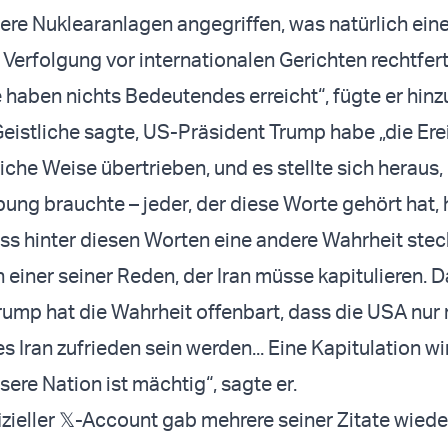
ere Nuklearanlagen angegriffen, was natürlich ein
e Verfolgung vor internationalen Gerichten rechtfer
e haben nichts Bedeutendes erreicht“, fügte er hinz
Geistliche sagte, US-Präsident Trump habe „die Ere
che Weise übertrieben, und es stellte sich heraus,
bung brauchte – jeder, der diese Worte gehört hat, 
ss hinter diesen Worten eine andere Wahrheit steck
 einer seiner Reden, der Iran müsse kapitulieren. Da
Trump hat die Wahrheit offenbart, dass die USA nur 
s Iran zufrieden sein werden... Eine Kapitulation w
ere Nation ist mächtig“, sagte er.
zieller 𝕏-Account gab mehrere seiner Zitate wiede