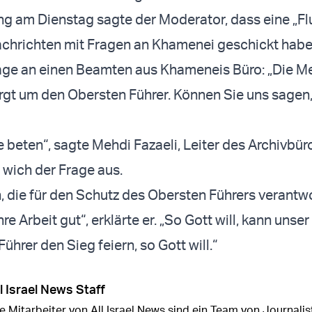
ng am Dienstag sagte der Moderator, dass eine „Fl
chrichten mit Fragen an Khamenei geschickt habe
rage an einen Beamten aus Khameneis Büro: „Die 
rgt um den Obersten Führer. Können Sie uns sagen,
le beten“, sagte Mehdi Fazaeli, Leiter des Archivbü
wich der Frage aus.
 die für den Schutz des Obersten Führers verantwo
re Arbeit gut“, erklärte er. „So Gott will, kann unser
hrer den Sieg feiern, so Gott will.“
l Israel News Staff
e Mitarbeiter von All Israel News sind ein Team von Journalist