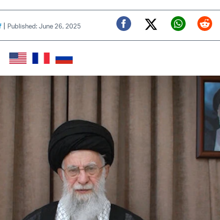
|
f
Published: June 26, 2025
Twitter (X)
Facebook
Whats
Red