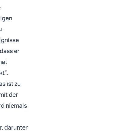
e
tigen
u.
ignisse
 dass er
hat
t“.
s ist zu
mit der
ird niemals
r, darunter