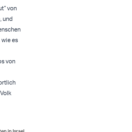
ut“ von
, und
Menschen
 wie es
ros von
rtlich
 Volk
en in Israel.