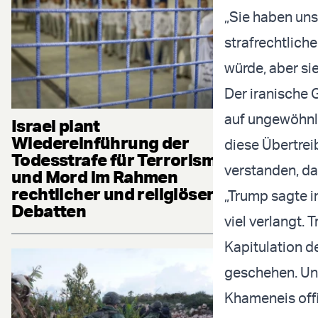
„Sie haben uns
strafrechtlich
würde, aber si
Der iranische 
auf ungewöhnli
Israel plant
Wiedereinführung der
diese Übertrei
Todesstrafe für Terrorismus
verstanden, da
und Mord im Rahmen
rechtlicher und religiöser
„Trump sagte in
Debatten
viel verlangt. 
Kapitulation de
geschehen. Uns
Khameneis offi