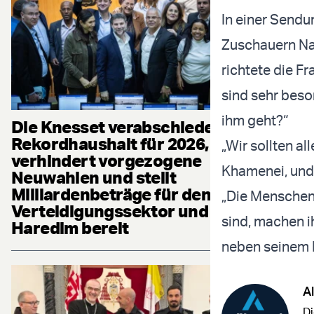
In einer Sendu
Zuschauern Na
richtete die F
sind sehr beso
ihm geht?“
Die Knesset verabschiedet
Rekordhaushalt für 2026,
„Wir sollten al
verhindert vorgezogene
Khamenei, und 
Neuwahlen und stellt
Milliardenbeträge für den
„Die Menschen,
Verteidigungssektor und die
sind, machen ih
Haredim bereit
neben seinem Fü
Al
Di