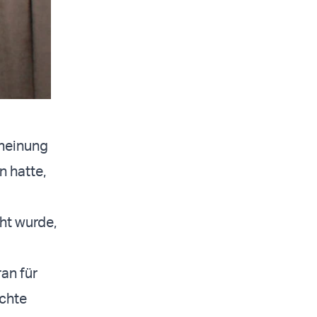
cheinung
 hatte,
ht wurde,
an für
üchte