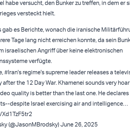
ael habe versucht, den Bunker zu treffen, in dem er s
ieges versteckt hielt.
 gab es Berichte, wonach die iranische Militärfüh
re Tage lang nicht erreichen konnte, da sein Bun
m israelischen Angriff über keine elektronischen
ssysteme verfügte.
e,
#Iran
's regime's supreme leader releases a telev
 after the 12 Day War. Khamenei sounds very hoar
deo quality is better than the last one. He declares
ts--despite Israel exercising air and intelligence…
m/Xd1TzF5tr2
sky (@JasonMBrodsky)
June 26, 2025