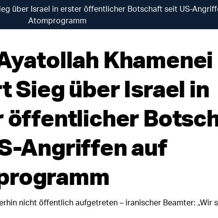
eg über Israel in erster öffentlicher Botschaft seit US-Angriff
Atomprogramm
 Ayatollah Khamenei
t Sieg über Israel in
r öffentlicher Botsc
US-Angriffen auf
programm
rhin nicht öffentlich aufgetreten – iranischer Beamter: „Wir s