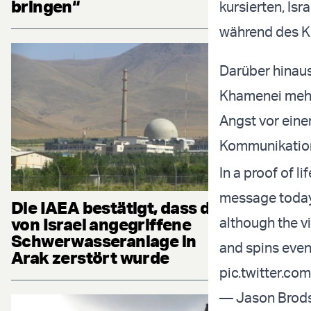
bringen“
kursierten, Isr
während des Kr
Darüber hinaus
Khamenei mehre
Angst vor eine
Kommunikation
In a proof of lif
message today
Die IAEA bestätigt, dass die
von Israel angegriffene
although the vi
Schwerwasseranlage in
and spins even
Arak zerstört wurde
pic.twitter.co
— Jason Brod