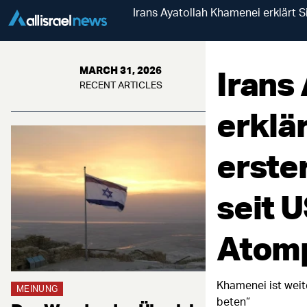
Irans Ayatollah Khamenei erklärt Si
Irans
MARCH 31, 2026
RECENT ARTICLES
erklär
erste
seit 
Atom
Khamenei ist weite
MEINUNG
beten“