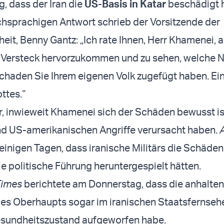
, dass der Iran die
US-Basis in Katar
beschädigt 
schsprachigen Antwort schrieb der Vorsitzende der
heit, Benny Gantz: „Ich rate Ihnen, Herr Khamenei, 
n Versteck hervorzukommen und zu sehen, welche 
haden Sie Ihrem eigenen Volk zugefügt haben. Ei
ottes.“
ar, inwieweit Khamenei sich der Schäden bewusst ist
nd US-amerikanischen Angriffe verursacht haben.
einigen Tagen, dass iranische Militärs die Schäden 
ie politische Führung heruntergespielt hätten.
Times
berichtete am Donnerstag, dass die anhalte
es Oberhaupts sogar im iranischen Staatsfernseh
esundheitszustand aufgeworfen habe.