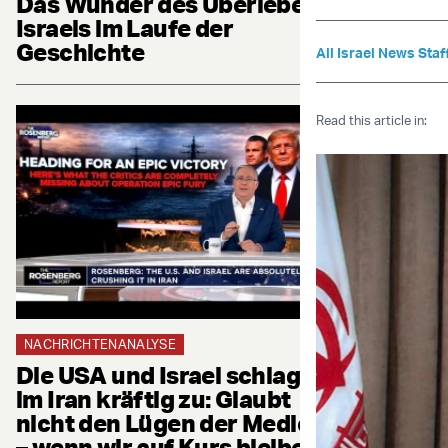
Das Wunder des Überlebens
Israels im Laufe der
Geschichte
All Israel News Staf
Read this article in:
NACHRICHTENANALYSE
Die USA und Israel schlagen
im Iran kräftig zu: Glaubt
nicht den Lügen der Medien
– wenn wir auf Kurs bleiben,