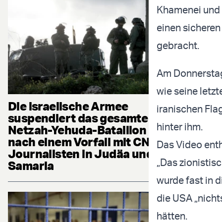
Khamenei und s
einen sicheren
gebracht.
Am Donnerstag 
wie seine letz
Die israelische Armee
iranischen Fl
suspendiert das gesamte
hinter ihm.
Netzah-Yehuda-Bataillon
nach einem Vorfall mit CNN-
Das Video ent
Journalisten in Judäa und
„Das zionistis
Samaria
wurde fast in 
die USA „nicht
hätten.