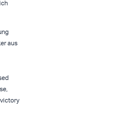
ich
rung
ker aus
ised
se,
 victory