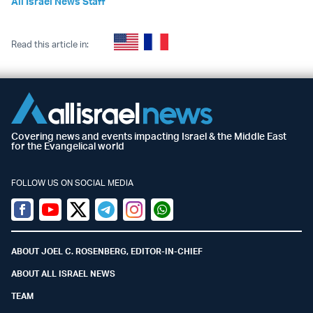
All Israel News Staff
Read this article in:
Covering news and events impacting Israel & the Middle East
for the Evangelical world
FOLLOW US ON SOCIAL MEDIA
Facebook
Youtube
Twitter (X)
Telegram
Instagram
Whatsapp
ABOUT JOEL C. ROSENBERG, EDITOR-IN-CHIEF
ABOUT ALL ISRAEL NEWS
TEAM