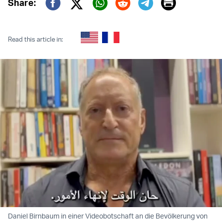
Print
Share:
Twitter (X)
Facebook
Whatsapp
Reddit
Telegram
Read this article in:
Daniel Birnbaum in einer Videobotschaft an die Bevölkerung von