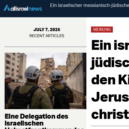
Ein israelischer messianisch-jüdisch
JULY 7, 2026
MEINUNG
RECENT ARTICLES
Ein i
jüdis
den K
Jerus
chris
Eine Delegation des
israelischen