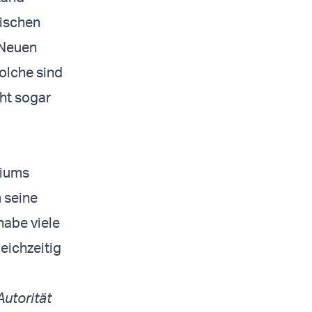
dischen
 Neuen
olche sind
ht sogar
liums
 seine
habe viele
leichzeitig
Autorität