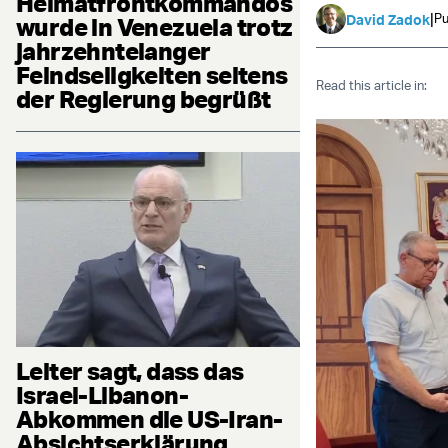
Heimatfrontkommandos
|
Pu
David Zadok
wurde in Venezuela trotz
jahrzehntelanger
Feindseligkeiten seitens
Read this article in:
der Regierung begrüßt
Leiter sagt, dass das
Israel-Libanon-
Abkommen die US-Iran-
Absichtserklärung