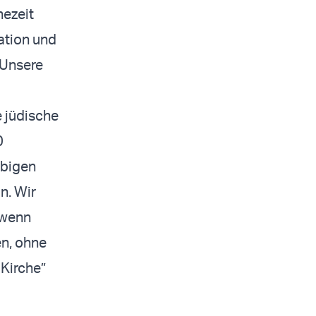
hezeit
ation und
 Unsere
e jüdische
0
ubigen
n. Wir
, wenn
en, ohne
 Kirche”