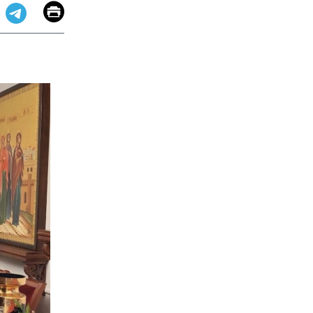
Email
Print
app
dit
Telegram