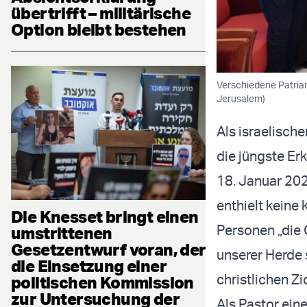
übertrifft – militärische
Option bleibt bestehen
Verschiedene Patriar
Jerusalem)
Als israelisch
die jüngste Er
18. Januar 202
enthielt keine
Die Knesset bringt einen
Personen „die Ö
umstrittenen
Gesetzentwurf voran, der
unserer Herde
die Einsetzung einer
christlichen Z
politischen Kommission
zur Untersuchung der
Als Pastor ein