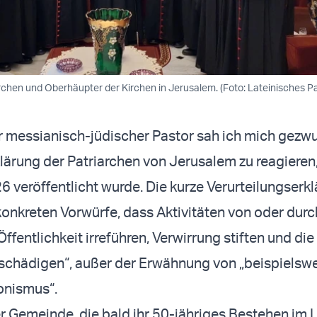
chen und Oberhäupter der Kirchen in Jerusalem. (Foto: Lateinisches Pa
er messianisch-jüdischer Pastor sah ich mich gezw
klärung der Patriarchen von Jerusalem zu reagieren
6 veröffentlicht wurde. Die kurze Verurteilungserk
 konkreten Vorwürfe, dass Aktivitäten von oder durc
ffentlichkeit irreführen, Verwirrung stiften und die
 schädigen“, außer der Erwähnung von „beispielsw
ionismus“.
er Gemeinde, die bald ihr 50-jähriges Bestehen im 