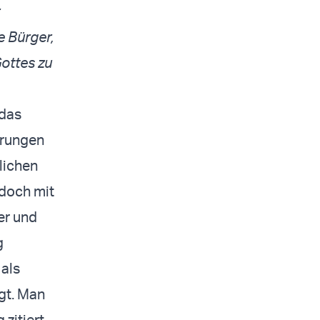
e Bürger,
ottes zu
 das
hrungen
tlichen
edoch mit
er und
g
 als
gt. Man
 zitiert