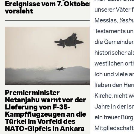
Ereignisse vom 7. Oktober
unserer Väter 
vorsieht
Messias,
Yesh
Testaments und
die Gemeinden 
historischer a
westlichen ort
Ich und viele 
lieben den Her
Premierminister
Kirche, nicht w
Netanjahu warnt vor der
Lieferung von F-35-
Jahre in der is
Kampfflugzeugen an die
ein treuer Bürg
Türkei im Vorfeld des
NATO-Gipfels in Ankara
Mitgliedschaft