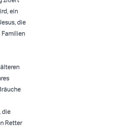
rd, ein
Jesus, die
, Familien
 älteren
hres
 Bräuche
 die
n Retter