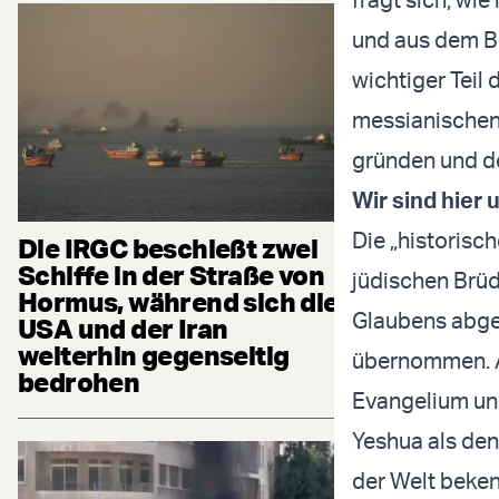
und aus dem Br
wichtiger Teil
messianischen J
gründen und de
Wir sind hier 
Die „historisch
Die IRGC beschießt zwei
Schiffe in der Straße von
jüdischen Brüd
Hormus, während sich die
Glaubens abgel
USA und der Iran
weiterhin gegenseitig
übernommen. A
bedrohen
Evangelium und
Yeshua als den
der Welt beken