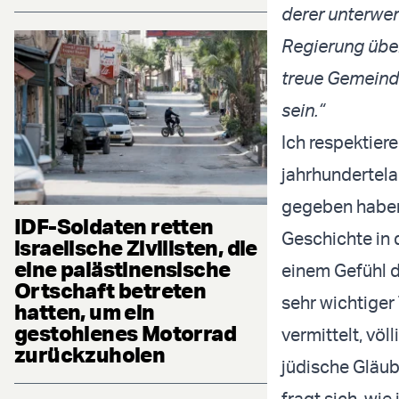
derer unterwerf
Regierung über
treue Gemeind
sein.“
Ich respektier
jahrhundertela
gegeben haben. 
IDF-Soldaten retten
Geschichte in 
israelische Zivilisten, die
eine palästinensische
einem Gefühl d
Ortschaft betreten
sehr wichtiger 
hatten, um ein
gestohlenes Motorrad
vermittelt, völl
zurückzuholen
jüdische Gläub
fragt sich, wie