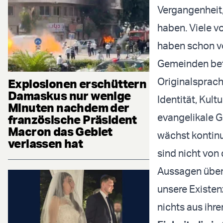
Vergangenheit,
haben. Viele v
haben schon vo
Gemeinden beten
Originalsprach
Explosionen erschüttern
Damaskus nur wenige
Identität, Kul
Minuten nachdem der
evangelikale G
französische Präsident
Macron das Gebiet
wächst kontinu
verlassen hat
sind nicht von 
Aussagen über 
unsere Existen
nichts aus ihre