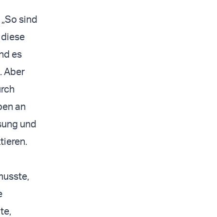
 „So sind
h diese
und es
. Aber
urch
ben an
sung und
tieren.
musste,
e
te,