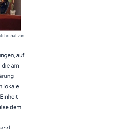
triarchat von
ungen, auf
, die am
lärung
h lokale
 Einheit
eise dem
Land