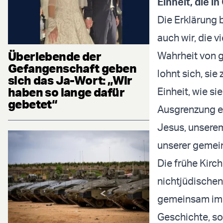
Einheit, die i
Die Erklärung b
auch wir, die v
Überlebende der
Wahrheit von g
Gefangenschaft geben
lohnt sich, si
sich das Ja-Wort: „Wir
haben so lange dafür
Einheit, wie si
gebetet“
Ausgrenzung e
Jesus, unsere
unserer gemein
Die frühe Kirc
nichtjüdischen
gemeinsam im G
Geschichte, so