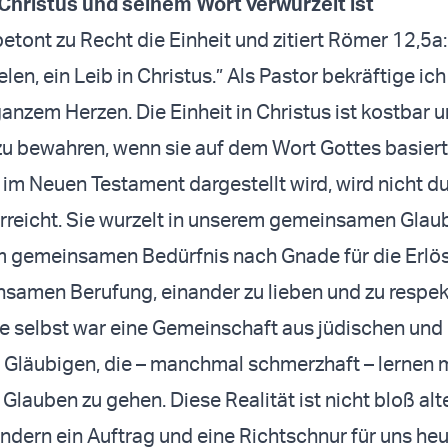
n Christus und seinem Wort verwurzelt ist
etont zu Recht die Einheit und zitiert Römer 12,5a:
ielen, ein Leib in Christus.” Als Pastor bekräftige ic
anzem Herzen. Die Einheit in Christus ist kostbar 
e zu bewahren, wenn sie auf dem Wort Gottes basiert
e im Neuen Testament dargestellt wird, wird nicht d
rreicht. Sie wurzelt in unserem gemeinsamen Glau
m gemeinsamen Bedürfnis nach Gnade für die Erlö
samen Berufung, einander zu lieben und zu respek
he selbst war eine Gemeinschaft aus jüdischen und
 Gläubigen, die – manchmal schmerzhaft – lernen 
lauben zu gehen. Diese Realität ist nicht bloß alt
ndern ein Auftrag und eine Richtschnur für uns heu