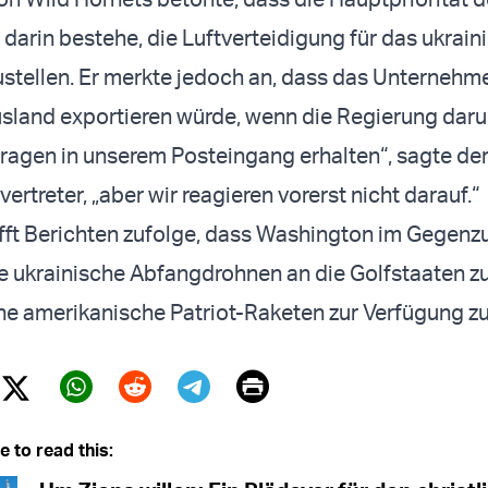
arin bestehe, die Luftverteidigung für das ukrain
zustellen. Er merkte jedoch an, dass das Unternehm
sland exportieren würde, wenn die Regierung daru
ragen in unserem Posteingang erhalten“, sagte de
treter, „aber wir reagieren vorerst nicht darauf.“
fft Berichten zufolge, dass Washington im Gegenzu
e ukrainische Abfangdrohnen an die Golfstaaten 
ine amerikanische Patriot-Raketen zur Verfügung zu 
Print
Twitter (X)
ebook
Whatsapp
Reddit
Telegram
e to read this: