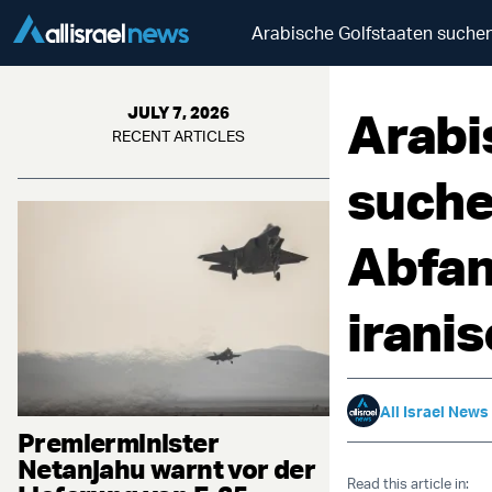
Arabische Golfstaaten suchen
Arabi
JULY 7, 2026
RECENT ARTICLES
suche
Abfan
irani
All Israel News
Premierminister
Netanjahu warnt vor der
Read this article in: