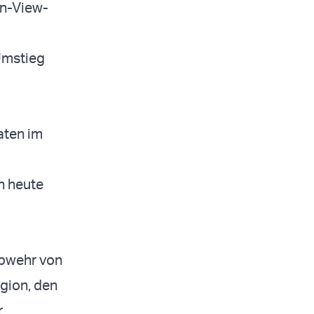
on-View-
 Umstieg
aten im
n heute
Abwehr von
egion, den
r