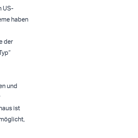
n US-
teme haben
e der
Typ“
en und
r
naus ist
möglicht,