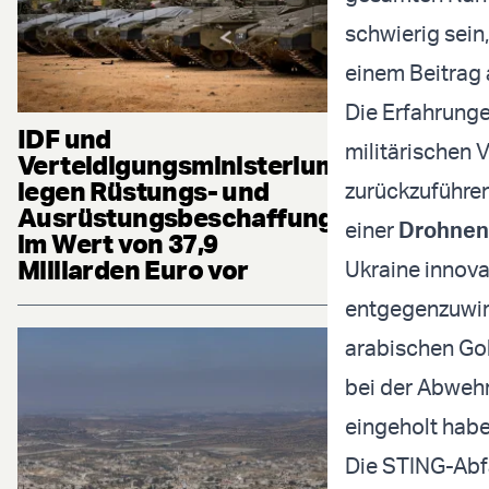
schwierig sein
einem Beitrag a
Die Erfahrunge
IDF und
militärischen
Verteidigungsministerium
legen Rüstungs- und
zurückzuführe
Ausrüstungsbeschaffung
einer
Drohnen
im Wert von 37,9
Milliarden Euro vor
Ukraine innova
entgegenzuwirk
arabischen Go
bei der Abweh
eingeholt habe
Die STING-Abfa