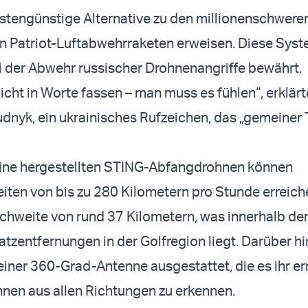
ostengünstige Alternative zu den millionenschwere
n Patriot-Luftabwehrraketen erweisen. Diese Sys
ei der Abwehr russischer Drohnenangriffe bewährt.
icht in Worte fassen – man muss es fühlen“, erklärt
udnyk, ein ukrainisches Rufzeichen, das „gemeiner 
raine hergestellten STING-Abfangdrohnen können
ten von bis zu 280 Kilometern pro Stunde erreich
chweite von rund 37 Kilometern, was innerhalb de
atzentfernungen in der Golfregion liegt. Darüber hi
einer 360-Grad-Antenne ausgestattet, die es ihr er
hnen aus allen Richtungen zu erkennen.