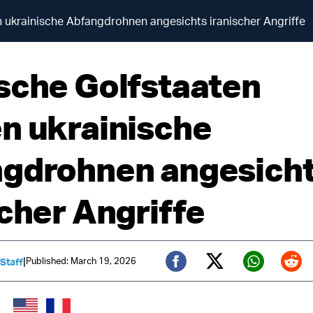
 ukrainische Abfangdrohnen angesichts iranischer Angriffe
sche Golfstaaten
n ukrainische
gdrohnen angesich
scher Angriffe
|
Published: March 19, 2026
 Staff
Twitter (X)
Facebook
Whats
Red