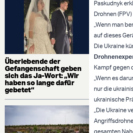
Paskudnyk erkl
Drohnen (FPV)
„Wenn man bere
auf dieses Gerä
Die Ukraine kü
Drohnenexpe
Überlebende der
Kampf gegen d
Gefangenschaft geben
sich das Ja-Wort: „Wir
„Wenn es daru
haben so lange dafür
nur die ukraini
gebetet“
ukrainische Pr
„Die Ukraine v
Angriffsdrohne
gesamten Nahe