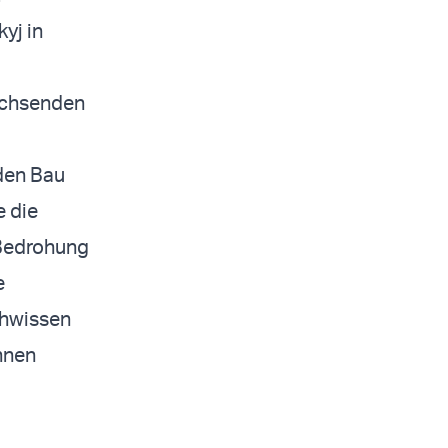
yj in
wachsenden
den Bau
e die
 Bedrohung
e
chwissen
hnen