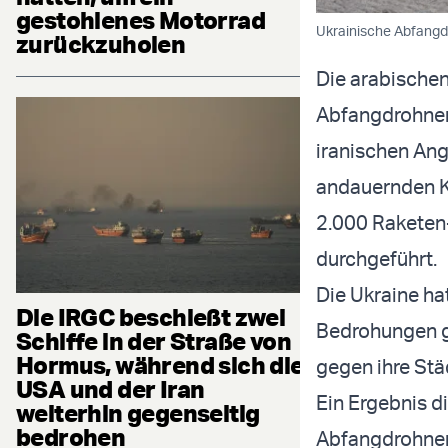
gestohlenes Motorrad
Ukrainische Abfangdr
zurückzuholen
Die arabischen
Abfangdrohnen
iranischen Ang
andauernden Ko
2.000 Raketen
durchgeführt.
Die Ukraine ha
Die IRGC beschießt zwei
Bedrohungen g
Schiffe in der Straße von
Hormus, während sich die
gegen ihre Stä
USA und der Iran
Ein Ergebnis d
weiterhin gegenseitig
bedrohen
Abfangdrohnen