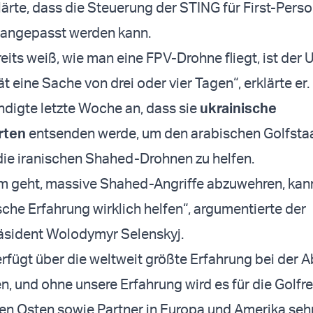
ärte, dass die Steuerung der STING für First-Pers
 angepasst werden kann.
its weiß, wie man eine FPV-Drohne fliegt, ist der
t eine Sache von drei oder vier Tagen“, erklärte er.
ndigte letzte Woche an, dass sie
ukrainische
rten
entsenden werde, um den arabischen Golfsta
ie iranischen Shahed-Drohnen zu helfen.
m geht, massive Shahed-Angriffe abzuwehren, kan
sche Erfahrung wirklich helfen“, argumentierte der
äsident Wolodymyr Selenskyj.
erfügt über die weltweit größte Erfahrung bei der 
n, und ohne unsere Erfahrung wird es für die Golfr
n Osten sowie Partner in Europa und Amerika seh