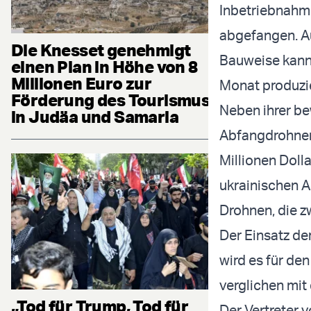
Inbetriebnahme
abgefangen. Au
Die Knesset genehmigt
Bauweise kann
einen Plan in Höhe von 8
Millionen Euro zur
Monat produzi
Förderung des Tourismus
Neben ihrer be
in Judäa und Samaria
Abfangdrohnen 
Millionen Doll
ukrainischen A
Drohnen, die z
Der Einsatz de
wird es für den
verglichen mit
„Tod für Trump, Tod für
Der Vertreter 