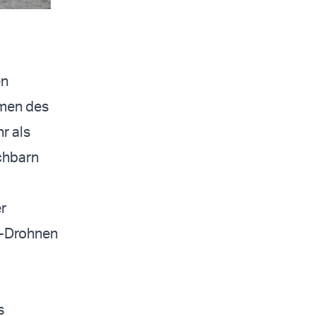
en
hmen des
r als
chbarn
r
“-Drohnen
s