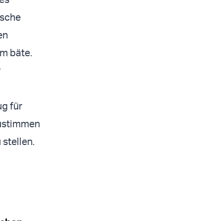
ische
en
m bäte.
r
g für
zustimmen
stellen.