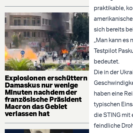
praktikable, k
amerikanische
sich bereits b
„Man kann es n
Testpilot Pask
bedeutet.
Die in der Uk
Explosionen erschüttern
Geschwindigkei
Damaskus nur wenige
Minuten nachdem der
haben eine Rei
französische Präsident
typischen Eins
Macron das Gebiet
verlassen hat
die STING mit 
feindliche Dro