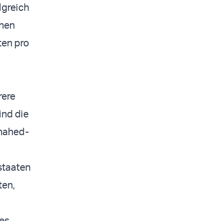
lgreich
chen
ten pro
rere
ind die
Shahed-
staaten
ten,
des