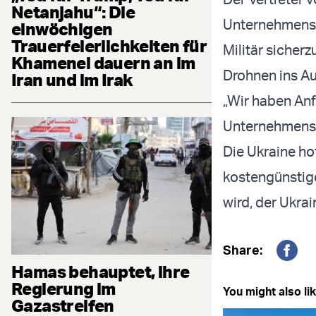
Netanjahu“: Die
Unternehmens d
einwöchigen
Trauerfeierlichkeiten für
Militär sicher
Khamenei dauern an im
Drohnen ins Au
Iran und im Irak
„Wir haben Anf
Unternehmensver
Die Ukraine ho
kostengünstig
wird, der Ukra
Share:
Fac
Hamas behauptet, ihre
Regierung im
You might also lik
Gazastreifen