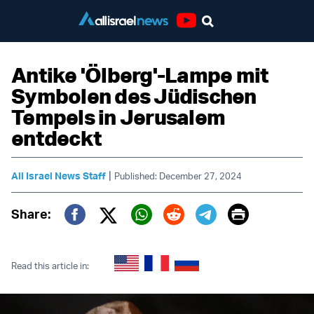
Youtube
Antike 'Ölberg'-Lampe mit
Symbolen des Jüdischen
Tempels in Jerusalem
entdeckt
|
All Israel News Staff
Published: December 27, 2024
Print
Share:
Twitter (X)
Facebook
Whatsapp
Reddit
Telegram
Read this article in: