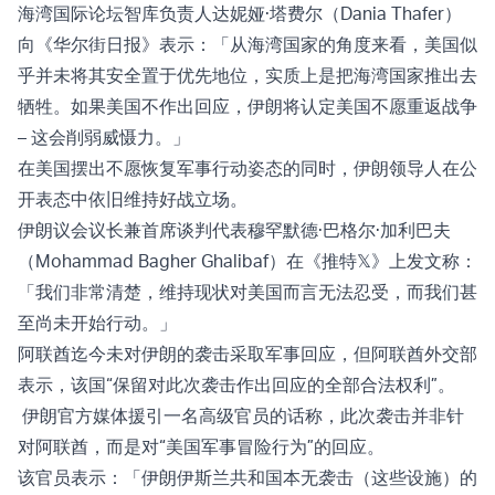
海湾国际论坛智库负责人达妮娅·塔费尔（Dania Thafer）
向《华尔街日报》表示：「从海湾国家的角度来看，美国似
乎并未将其安全置于优先地位，实质上是把海湾国家推出去
牺牲。如果美国不作出回应，伊朗将认定美国不愿重返战争
– 这会削弱威慑力。」
在美国摆出不愿恢复军事行动姿态的同时，伊朗领导人在公
开表态中依旧维持好战立场。
伊朗议会议长兼首席谈判代表穆罕默德·巴格尔·加利巴夫
（Mohammad Bagher Ghalibaf）在《推特𝕏》上发文称：
「我们非常清楚，维持现状对美国而言无法忍受，而我们甚
至尚未开始行动。」
阿联酋迄今未对伊朗的袭击采取军事回应，但阿联酋外交部
表示，该国“保留对此次袭击作出回应的全部合法权利”。
伊朗官方媒体援引一名高级官员的话称，此次袭击并非针
对阿联酋，而是对“美国军事冒险行为”的回应。
该官员表示：「伊朗伊斯兰共和国本无袭击（这些设施）的