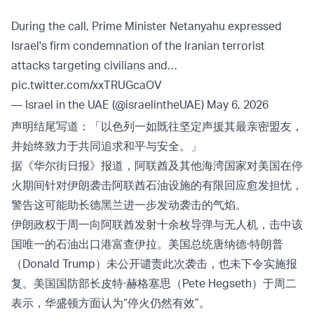
During the call, Prime Minister Netanyahu expressed
Israel's firm condemnation of the Iranian terrorist
attacks targeting civilians and…
pic.twitter.com/xxTRUGcaOV
— Israel in the UAE (@israelintheUAE)
May 6, 2026
声明结尾写道：「以色列一如既往坚定声援其最亲密盟友，
并始终致力于共同追求和平与安全。」
据《华尔街日报》报道，阿联酋及其他海湾国家对美国在停
火期间针对伊朗袭击阿联酋石油设施的有限回应愈发担忧，
警告这可能助长德黑兰进一步发动袭击的气焰。
伊朗政权于周一向阿联酋发射十余枚导弹与无人机，击中该
国唯一的石油出口港富查伊拉。美国总统唐纳德·特朗普
（Donald Trump）未公开谴责此次袭击，也未下令实施报
复。美国国防部长皮特·赫格塞思（Pete Hegseth）于周二
表示，华盛顿方面认为“停火仍然有效”。