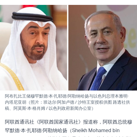
阿布扎比王储穆罕默德·本·扎耶德·阿勒纳哈扬与以色列总理本雅明·
内塔尼亚胡（照片：班达尔·阿加卢德 / 沙特王室授权供图 路透社供
稿、阿莫斯·本·格肖姆 / 以色列政府新闻办公室）
阿联酋通讯社《阿联酋国家通讯社》报道称，阿联酋总统穆
罕默德·本·扎耶德·阿勒纳哈扬（Sheikh Mohamed bin