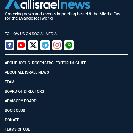
Covering news and events impacting Israel & the Middle East
for the Evangelical world
FOLLOW US ON SOCIAL MEDIA
Facebook
Youtube
Twitter (X)
Telegram
Instagram
Whatsapp
ABOUT JOEL C. ROSENBERG, EDITOR-IN-CHIEF
ABOUT ALL ISRAEL NEWS
TEAM
BOARD OF DIRECTORS
ADVISORY BOARD
BOOK CLUB
DONATE
TERMS OF USE