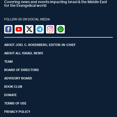
Covering news and events impacting Israel & the Middle East
for the Evangelical world
FOLLOW US ON SOCIAL MEDIA
Facebook
Youtube
Twitter (X)
Telegram
Instagram
Whatsapp
ABOUT JOEL C. ROSENBERG, EDITOR-IN-CHIEF
ABOUT ALL ISRAEL NEWS
TEAM
BOARD OF DIRECTORS
ADVISORY BOARD
BOOK CLUB
DONATE
TERMS OF USE
PRIVACY POLICY