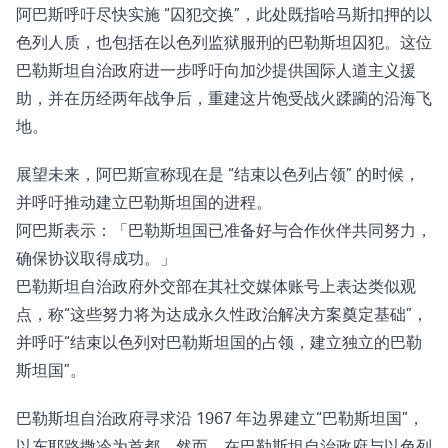
阿巴斯呼吁尽快实施 “囚犯交换”，此处既指哈马斯扣押的以
色列人质，也包括在以色列监狱服刑的巴勒斯坦囚犯。这位
巴勒斯坦自治政府进一步呼吁向加沙提供国际人道主义援
助，并在历经两年战争后，重建这片饱受战火蹂躏的沿海飞
地。
展望未来，阿巴斯宣称现在是 “结束以色列占领” 的时候，
并呼吁推动建立巴勒斯坦国的进程。
阿巴斯表示：「巴勒斯坦国已准备好与合作伙伴共同努力，
确保协议取得成功。」
巴勒斯坦自治政府外交部在其社交媒体账号上
表达类似观
点
，称“这些努力将为达成永久性政治解决方案奠定基础”，
并呼吁“结束以色列对巴勒斯坦国的占领，建立独立的巴勒
斯坦国”。
巴勒斯坦自治政府寻求沿 1967 年边界建立“巴勒斯坦国”，
以东耶路撒冷为首都。然而，在巴勒斯坦自治政府与以色列