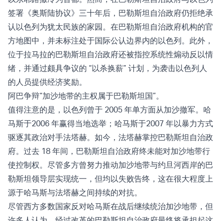
签署《奥斯陆协议》三十年后，巴勒斯坦自治政府仍拒绝承
认以色列为犹太民族的家园。在巴勒斯坦自治政府机构的官
方地图中，并未标注处于国际公认边界内的以色列。此外，
位于拉马拉的巴勒斯坦自治政府还被指控系统性煽动反以情
绪，并通过颇具争议的 “
以杀换薪
” 计划，为袭击以色列人
的人员提供经济奖励。
阿巴争辩“加沙地带的主权属于巴勒斯坦国”。
值得注意的是，以色列曾于 2005 年单方面从加沙撤军。哈
马斯于2006 年赢得当地选举；哈马斯于2007 年以暴力方式
驱逐其政治对手法塔赫。如今，法塔赫掌控巴勒斯坦自治政
府。过去 18 年间，巴勒斯坦自治政府终未能对加沙地带行
使控制权。尽管多方曾努力推动加沙地带与约旦河西岸的巴
勒斯坦领导层实现统一，但均以失败告终，这在很大程度上
源于哈马斯与法塔赫之间持续的对抗。
尽管西方多数国家反对哈马斯在战后继续统治加沙地带，但
许多人认为，经过改革的巴勒斯坦自治政府最终将承担起这