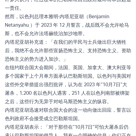
一责任。
然而，以色列总理本雅明·内塔尼亚胡（Benjamin
Netanyahu ）于 2023 年 12 月
誓言
，战后既不会允许哈马
斯，也不会允许法塔赫统治加沙地带。
内塔尼亚胡补充道：「在我们的平民与士兵做出巨大牺牲
后，我绝不会允许那些宣扬恐怖主义、支持恐怖主义、资助
恐怖主义的势力进入加沙。」
在纽约联合国大会期间，法国、英国、加拿大、澳大利亚等
多个国家于上个月单方面
承认巴勒斯坦国
。以色列与美国对
这些外交举措提出强烈批评，认为在 2023 年“10月7日”大
屠杀，1,200 名以色列人遇害，251 人在以色列南部被绑架
之后，这些行为无异于对哈马斯恐怖主义的纵容。
内塔尼亚胡迅速对联合国大会的这一动向做出回应，誓言以
色列政府不会接受成立巴勒斯坦国。
内塔尼亚胡
表示
：「对于那些在“10月7日”可怕大屠杀后仍
承认巴勒斯坦国的领导人，我有一个明确的信息：你们正在