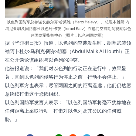
以色列国防军总参谋长赫尔齐·哈莱维（Herzi Halevy）、总理本雅明·内
塔尼亚胡及国防部长以色列·卡茨（Israel Katz）在也门空袭期间视察以色
列国防军指挥中心（照片：以色列国防军）
据《华尔街日报》报道，以色列的空袭发生时，胡塞武装领
袖阿卜杜尔·马利克·阿尔·胡塞（Abdul Malik Al Houthi）正
在公开谈论该组织与以色列的冲突。
他被报道说：「我们对以色列的行动正在进行中，效果显
著，直到以色列的侵略行为停止之前，行动不会停止。」
以色列军方也表示，尽管两国之间的距离遥远，他们仍然愿
意继续打击这个恐怖组织。
以色列国防军发言人表示：「以色列国防军将毫不犹豫地在
任何距离上采取行动，打击对以色列及其公民的任何威
胁。」