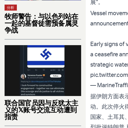
展”。
分析
Vessel movemen
牧师警告：与以色列站在
一起的基督徒需预备属灵
announcemen
争战
Early signs of 
a ceasefire an
strategic wate
pic.twitter.c
— MarineTraffi
据伊朗方面表
联合国官员因与反犹太主
动。此次停火
义的𝕏账号交流互动遭到
指责
国家、土耳其
烈批评特朗普