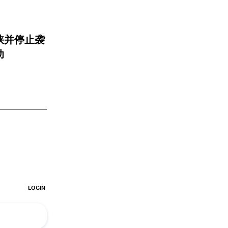
峡并停止袭
动