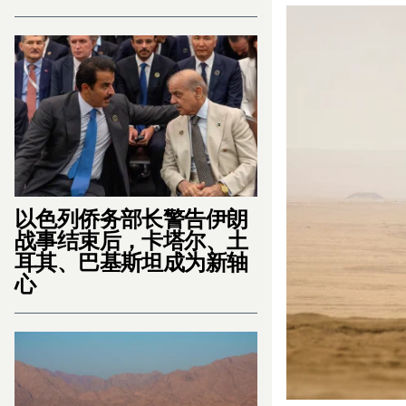
以色列侨务部长警告伊朗
战事结束后，卡塔尔、土
耳其、巴基斯坦成为新轴
心