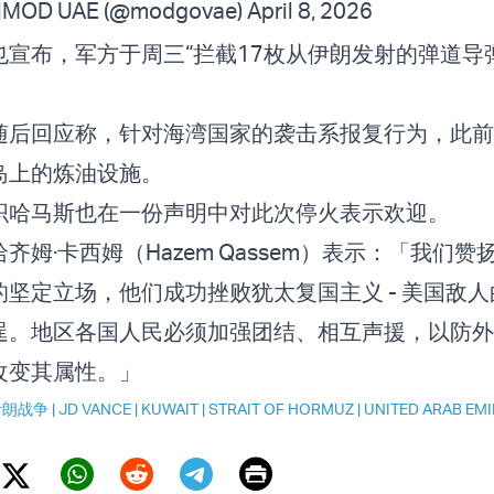
 وزارة الدفاع |MOD UAE (@modgovae)
April 8, 2026
宣布，军方于周三“拦截17枚从伊朗发射的弹道导
随后回应称，针对海湾国家的袭击系报复行为，此前“
岛上的炼油设施。
织哈马斯也在一份声明中对此次停火表示欢迎。
齐姆·卡西姆（Hazem Qassem）表示：「我们赞
坚定立场，他们成功挫败犹太复国主义 - 美国敌
逞。地区各国人民必须加强团结、相互声援，以防外
改变其属性。」
伊朗战争
|
JD VANCE
|
KUWAIT
|
STRAIT OF HORMUZ
|
UNITED ARAB EMI
Print