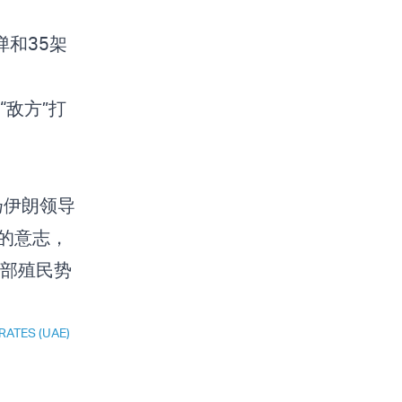
弹和35架
敌方”打
扬伊朗领导
人的意志，
部殖民势
RATES (UAE)