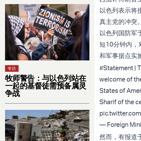
以色列表示将
真主党的冲突
以色列国防军
短10分钟内，
和军事据点实
#Statement
| 
专访
牧师警告：与以色列站在
welcome of th
一起的基督徒需预备属灵
States of Ame
争战
Sharif of the 
pic.twitter.
— Foreign Min
然而，有报道