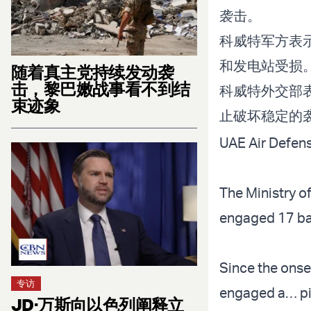
袭击。
科威特军方表
和发电站受损
随着真主党持续发动袭
击，黎巴嫩战事看不到结
科威特外交部
束迹象
止破坏稳定的
UAE Air Defens
The Ministry o
engaged 17 bal
Since the onset
专访
engaged a…
p
JD·万斯向以色列阐释立