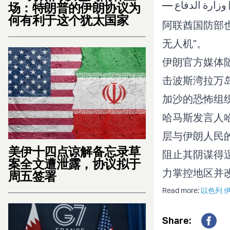
—
场：特朗普的伊朗协议为
何有利于这个犹太国家
阿联酋国防部也
无人机”。
伊朗官方媒体
击波斯湾拉万
加沙的恐怖组
哈马斯发言人哈
层与伊朗人民的
美伊十四点谅解备忘录草
阻止其阴谋得
案全文遭泄露，协议拟于
力掌控地区并
周五签署
Read more:
以色列 
Share: