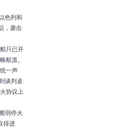
、以色列和
后，袭击
船只已开
战略航道。
统一声
到谈判桌
火协议上
脆弱停火
取得进