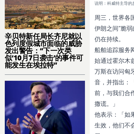
说明：科威特主导的
周三，世界各国
伊朗之间“脆
辛贝特新任局长齐尼就以
仍在持续。
色列度假城市面临的威胁
发出警告：“下一次类
船舶追踪服务
似‘10月7日袭击’的事件可
始通过霍尔木
能发生在埃拉特”
万斯在访问匈
音，并指出：
前，与我们合
撒谎。」
他表示：「如
生效，他们不