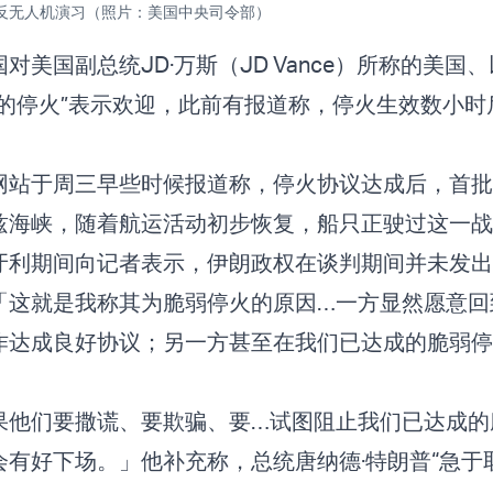
反无人机演习（照片：美国中央司令部）
对美国副总统JD·万斯（JD Vance）所称的美国
弱的停火”表示欢迎，此前有报道称，停火生效数小时
网站于周三早些时候报道称，停火协议达成后，首批
兹海峡，随着航运活动初步恢复，船只正驶过这一
牙利期间向记者表示，伊朗政权在谈判期间并未发出
「这就是我称其为脆弱停火的原因…一方显然愿意回
作达成良好协议；另一方甚至在我们已达成的脆弱停
果他们要撒谎、要欺骗、要…试图阻止我们已达成的
会有好下场。」他补充称，总统唐纳德·特朗普“急于