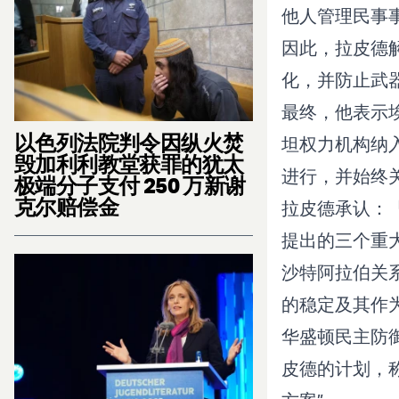
他人管理民事
因此，拉皮德
化，并防止武
最终，他表示
以色列法院判令因纵火焚
坦权力机构纳
毁加利利教堂获罪的犹太
进行，并始终
极端分子支付 250 万新谢
克尔赔偿金
拉皮德承认：
提出的三个重
沙特阿拉伯关
的稳定及其作
华盛顿民主防御基
皮德的计划，