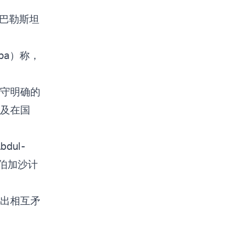
化巴勒斯坦
ba）称，
守明确的
及在国
dul-
伯加沙计
出相互矛