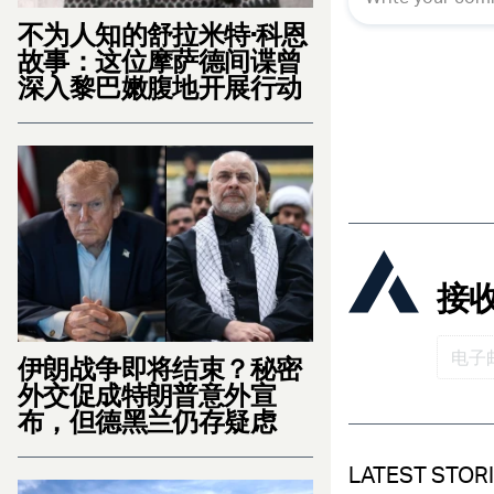
不为人知的舒拉米特·科恩
故事：这位摩萨德间谍曾
深入黎巴嫩腹地开展行动
接
伊朗战争即将结束？秘密
外交促成特朗普意外宣
布，但德黑兰仍存疑虑
LATEST STOR