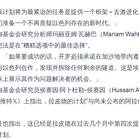
计划将为最紧迫的任务是提供一个框架 – 去激进
们准备一个不再质疑以色列存在的新时代。」
基金会研究分析师玛丽亚姆·瓦赫巴（Mariam Wah
想法是在“糟糕选项中的最佳选择”。
：「如果要成功的话，开罗必须承诺在加沙地带内遵
与以色列合作，发现并拆除任何剩余的隧道。这是埃
际上展示其作为问题解决者的机会。」
金会研究员侯赛因·阿卜杜勒-侯赛因（Hussain Ab
在《推特𝕏》上指出，拉皮德的计划“与
尚未公布的阿拉
音也指出，这已经是拉皮德在过去几个月中第四次提
计划。