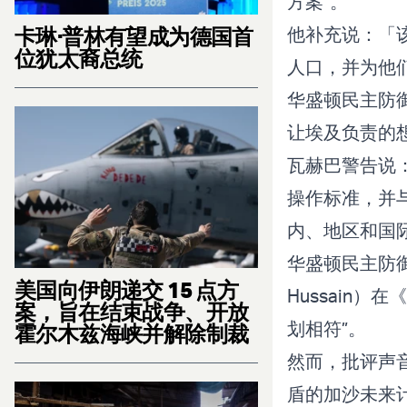
方案”。
卡琳·普林有望成为德国首
他补充说：「该
位犹太裔总统
人口，并为他
华盛顿民主防御
让埃及负责的
瓦赫巴警告说
操作标准，并
内、地区和国
华盛顿民主防御基
美国向伊朗递交 15 点方
Hussain）
案，旨在结束战争、开放
划
相符”。
霍尔木兹海峡并解除制裁
然而，批评声
盾的加沙未来