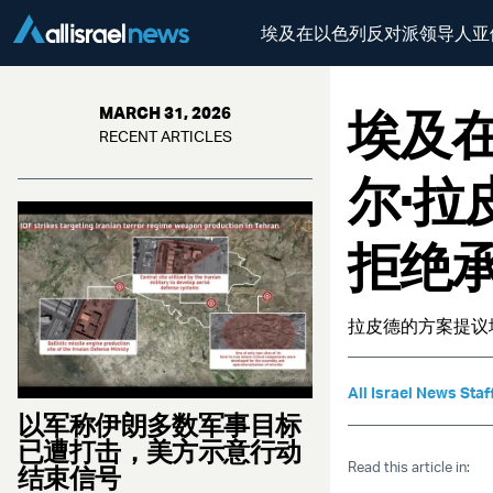
埃及在以色列反对派领导人亚
埃及
MARCH 31, 2026
RECENT ARTICLES
尔·拉
拒绝
拉皮德的方案提议
All Israel News Staf
以军称伊朗多数军事目标
已遭打击，美方示意行动
Read this article in:
结束信号