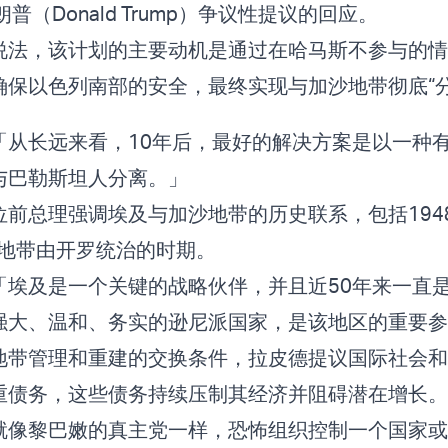
普（Donald Trump）争议性提议的回应。
说法，该计划的主要动机是通过在哈马斯不参与的情
确保以色列南部的安全，最终实现与加沙地带彻底“
「从长远来看，10年后，最好的解决方案是以一种
与巴勒斯坦人分离。」
位前总理强调埃及与加沙地带的历史联系，包括194
沙地带由开罗统治的时期。
「埃及是一个关键的战略伙伴，并且近50年来一直
强大、温和、务实的逊尼派国家，是该地区的重要
地带管理和重建的交换条件，拉皮德提议国际社会和
重债务，这些债务持续压制其经济并阻碍潜在增长
就像黎巴嫩的真主党一样，恐怖组织控制一个国家或