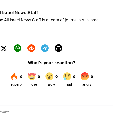
l Israel News Staff
e All Israel News Staff is a team of journalists in Israel.
Print
Twitter (X)
ebook
Whatsapp
Reddit
Telegram