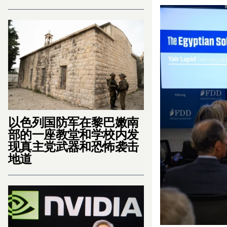
以色列国防军在黎巴嫩南
部的一座教堂和学校内发
现真主党武器和恐怖袭击
地道