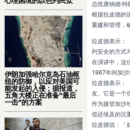
心理困境的以色列民众
总统唐纳德·特朗
根据拉皮德的
重建和管理，
拉皮德表示：
列安全的方式
在演讲中，这
1967年间加
伊朗加强哈尔克岛石油枢
纽的防御，以应对美国可
拉皮德表示：
能发起的入侵；据报道，
友。它是一个
五角大楼正在准备“最后
一击”的方案
作为接管加沙
偿还埃及的沉
拉皮德说：「