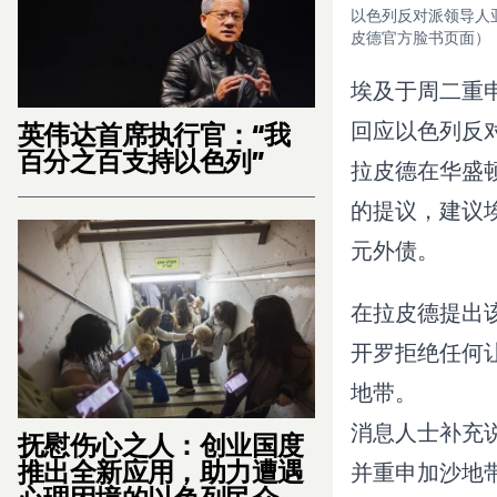
以色列反对派领导人
皮德官方脸书页面）
埃及于周二重
回应以色列反
英伟达首席执行官：“我
百分之百支持以色列”
拉皮德在华盛
的提议，建议埃
元外债。
在拉皮德提出
开罗拒绝任何
地带。
消息人士补充
抚慰伤心之人：创业国度
推出全新应用，助力遭遇
并重申加沙地