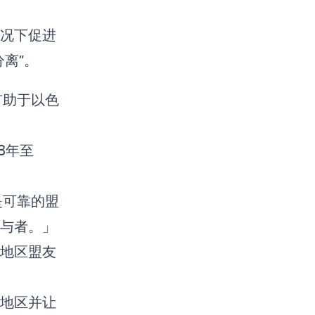
况下促进
分离”。
有助于以色
8年至
是可靠的盟
参与者。」
地区盟友
。
地区并让