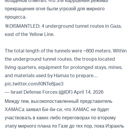
Младенов отметил, что эти нарушения режима
прекращения огня были угрозой для мирного
процесса.
🎯DISMANTLED: 4 underground tunnel routes in Gaza,
east of the Yellow Line.
The total length of the tunnels were ~800 meters. Within
the underground tunnel routes, the troops located
living quarters, equipment for prolonged stays, mines,
and materials used by Hamas to prepare…
pic.twitter.com/l0NTeBjae3
— Israel Defense Forces (@IDF)
April 14, 2026
Между тем, высокопоставленный представитель
ХАМАСа заявил Би-би-си, что ХАМАС не будет
участвовать в каких-либо переговорах по второму
этапу мирного плана по Газе до тех пор, пока Израиль