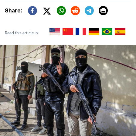
Print
Share:
Twitter (X)
Facebook
Whatsapp
Reddit
Telegram
Read this article in: