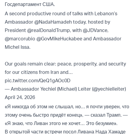
Госдепартамент США.
A second productive round of talks with Lebanon’s
Ambassador
@NadaHamadeh
today, hosted by
President
@realDonaldTrump
, with
@JDVance
,
@marcorubio
@GovMikeHuckabee
and Ambassador
Michel Issa.
Our goals remain clear: peace, prosperity, and security
for our citizens from Iran and…
pic.twitter.com/QeQ1gAOc0D
— Ambassador Yechiel (Michael) Leiter (@yechielleiter)
April 24, 2026
«Я никогда об этом не слышал, но… я почти уверен, что
этому очень быстро придёт конец», — сказал Трамп. —
«Я знаю, что Ливан этого не хочет… Это безумие».
В открытой части встречи посол Ливана Нада Хамаде