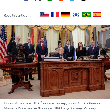
Twitter (X)
Facebook
Whatsapp
Reddit
Telegram
Read this article in:
Посол Израиля в США Йехиэль Лейтер, посол США в Ливане
Мишель Исса, посол Ливана в США Нада Хамаде Моавад,