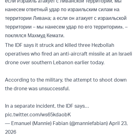
если Израиль атакует с ливанской территории, мы
нанесем ответный удар по израильским силам на
территории Ливана; а если он атакует с израильской
территории – мы нанесем удар по его территории», –
поклялся Махмуд Кемати.
The IDF says it struck and killed three Hezbollah
operatives who fired an anti-aircraft missile at an Israeli
drone over southern Lebanon earlier today.
According to the military, the attempt to shoot down
the drone was unsuccessful.
In a separate incident, the IDF says…
pic.twitter.com/ws65kdaobK
— Emanuel (Mannie) Fabian (@manniefabian)
April 23,
2026