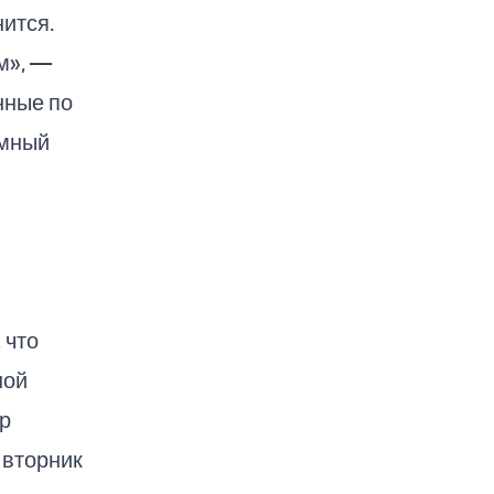
ится.
м», —
нные по
омный
 что
ной
р
 вторник