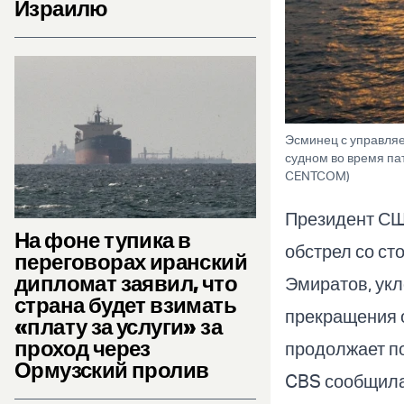
Израилю
Эсминец с управля
судном во время па
CENTCOM)
Президент СШ
На фоне тупика в
обстрел со с
переговорах иранский
дипломат заявил, что
Эмиратов, укл
страна будет взимать
прекращения о
«плату за услуги» за
проход через
продолжает п
Ормузский пролив
CBS сообщила 