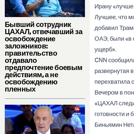
Ирану «лучше 
Лучшее, что м
Бывший сотрудник
добавил Трамп
ЦАХАЛ, отвечавший за
освобождение
ОАЭ, были «в 
заложников:
ущерб».
правительство
отдавало
CNN сообщила
предпочтение боевым
развернутая в
действиям, а не
освобождению
перехватила о
пленных
Вечером в по
«ЦАХАЛ следит
готовности и 
Биньямин Нет