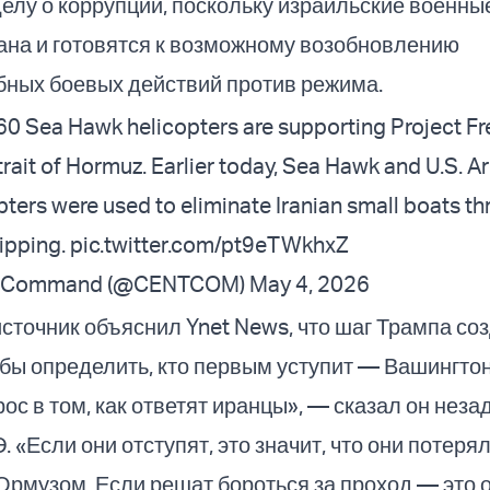
елу о коррупции, поскольку израильские военны
ана и готовятся к возможному возобновлению
ных боевых действий против режима.
0 Sea Hawk helicopters are supporting Project F
trait of Hormuz. Earlier today, Sea Hawk and U.S. 
ters were used to eliminate Iranian small boats th
ipping.
pic.twitter.com/pt9eTWkhxZ
al Command (@CENTCOM)
May 4, 2026
сточник объяснил Ynet News, что шаг Трампа соз
обы определить, кто первым уступит — Вашингто
рос в том, как ответят иранцы», — сказал он неза
 «Если они отступят, это значит, что они потеря
Ормузом. Если решат бороться за проход — это 