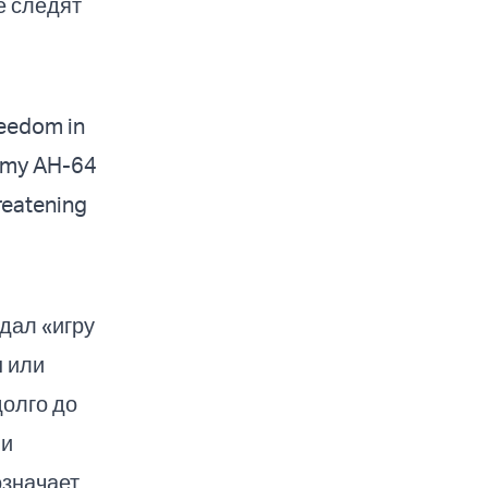
е следят
reedom in
Army AH-64
reatening
дал «игру
н или
долго до
ли
означает