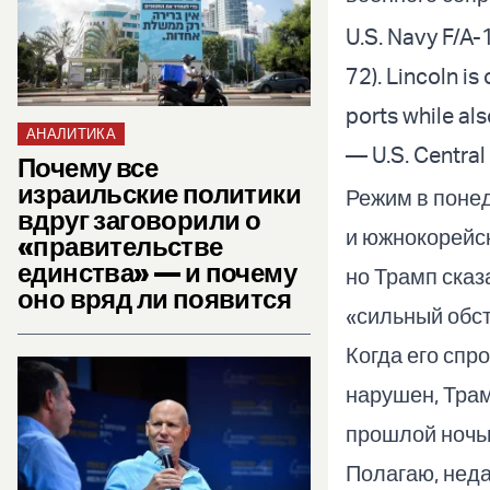
U.S. Navy F/A
72). Lincoln is
ports while al
АНАЛИТИКА
— U.S. Centr
Почему все
израильские политики
Режим в понед
вдруг заговорили о
и южнокорейск
«правительстве
единства» — и почему
но Трамп сказ
оно вряд ли появится
«сильный обст
Когда его спр
нарушен, Трам
прошлой ночью
Полагаю, неда