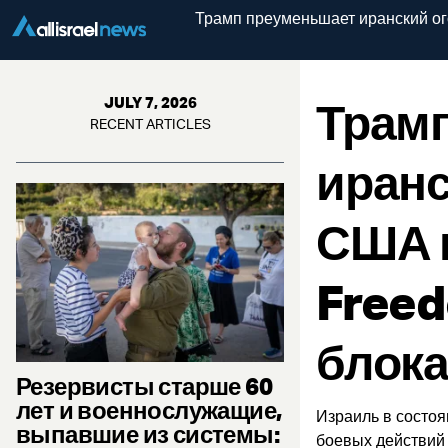
Трамп преуменьшает иранский ог
Трам
JULY 7, 2026
RECENT ARTICLES
иранс
США и
Freed
блока
Резервисты старше 60
лет и военнослужащие,
Израиль в состо
выпавшие из системы:
боевых действий