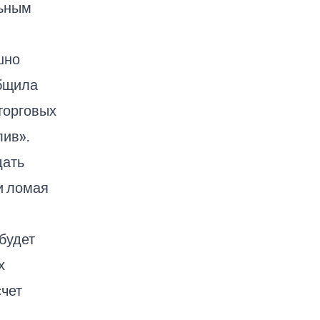
льным
шно
общила
торговых
ив».
дать
и ломая
 будет
х
счет