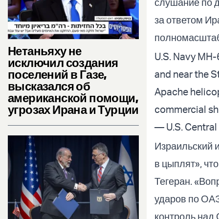
слушание по д
за ответом Ир
полномасштаб
Нетаньяху не
U.S. Navy MH-6
исключил создания
поселений в Газе,
and near the S
высказался об
Apache helicop
американской помощи,
угрозах Ирана и Турции
commercial sh
— U.S. Centr
Израильский и
в цыплят», чт
Тегеран. «Воп
ударов по ОАЭ.
контроль над 