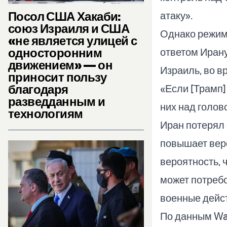
Посол США Хакаби:
атаку».
союз Израиля и США
Однако режим
«не является улицей с
односторонним
ответом Ирану
движением» — он
Израиль, во в
приносит пользу
благодаря
«Если [Трамп]
разведданным и
них над голово
технологиям
Иран потерял 
повышает вер
вероятность, 
может потребо
военные дейст
По данным Wal