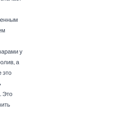
оенным
ем
варами у
олив, а
 это
ь
. Это
вить