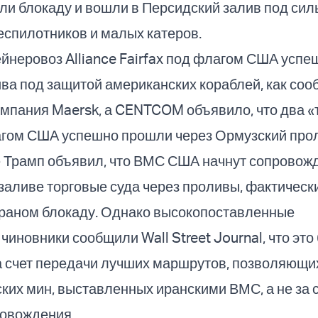
ли блокаду и вошли в Персидский залив под си
беспилотников и малых катеров.
йнеровоз Alliance Fairfax под флагом США успе
ва под защитой американских кораблей, как со
мпания Maersk, а CENTCOM объявило, что два «
агом США успешно прошли через Ормузский прол
е Трамп объявил, что ВМС США начнут сопровож
заливе торговые суда через проливы, фактическ
раном блокаду. Однако высокопоставленные
чиновники сообщили Wall Street Journal, что это
а счет передачи лучших маршрутов, позволяющи
ких мин, выставленных иранскими ВМС, а не за 
ровождения.