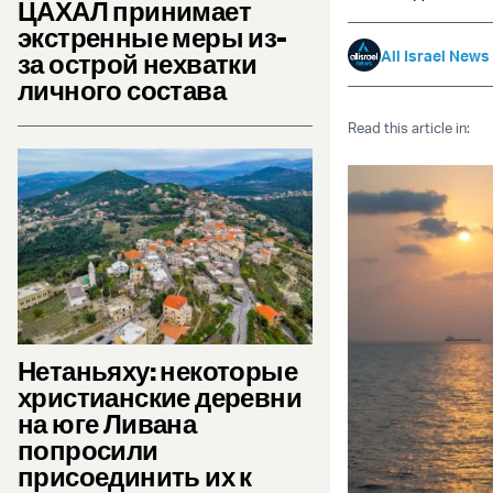
ЦАХАЛ принимает
экстренные меры из-
All Israel News
за острой нехватки
личного состава
Read this article in:
Нетаньяху: некоторые
христианские деревни
на юге Ливана
попросили
присоединить их к