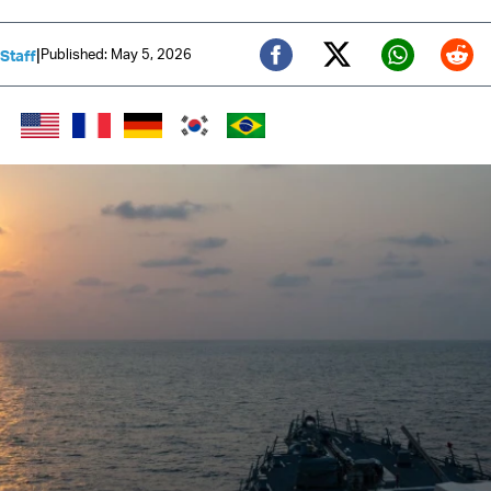
|
Published: May 5, 2026
 Staff
Twitter (X)
Facebook
Whats
Red