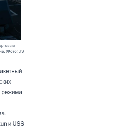
торговым
а. (Фото: US
ракетный
ских
м режима
а.
tun и USS