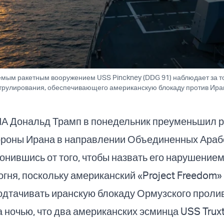
емым ракетным вооружением USS Pinckney (DDG 91) наблюдает за 
трулирования, обеспечивающего американскую блокаду против Иран
А Дональд Трамп в понедельник преуменьшил 
тороны Ирана в направлении Объединенных Араб
онившись от того, чтобы назвать его нарушение
гня, поскольку американский «Project Freedom»
одтачивать иранскую блокаду Ормузского пролив
ночью, что два американских эсминца USS Trux