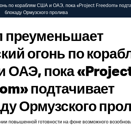
онь по кораблям США и ОАЭ, пока «Project Freedom» подт
блокаду Ормузского пролива
п преуменьшает
кий огонь по кораб
 ОАЭ, пока «Projec
om» подтачивает
ду Ормузского про
янии повышенной готовности на фоне возможного возобнов