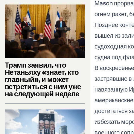
Mason прорва
огнем ракет, 
Позднее конте
вышел из зали
судоходная ко
судна под фл
Трамп заявил, что
В воскресень
Нетаньяху «знает, кто
главный», и может
застрявшие в 
встретиться с ним уже
навязанную И
на следующей неделе
американские 
достигаться з
избежать морс
военного соп