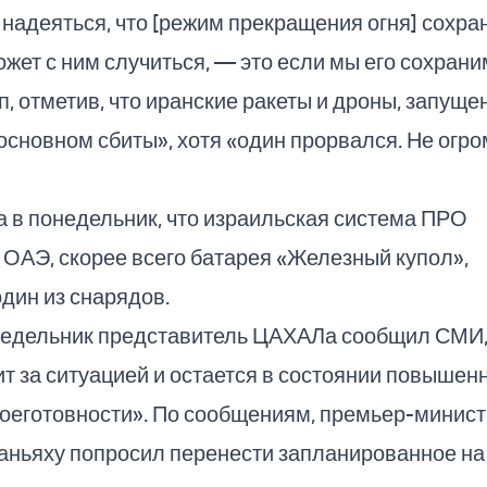
надеяться, что [режим прекращения огня] сохран
ожет с ним случиться, — это если мы его сохрани
, отметив, что иранские ракеты и дроны, запуще
основном сбиты», хотя «один прорвался. Не огр
 в понедельник, что израильская система ПРО
 ОАЭ, скорее всего батарея «Железный купол»,
дин из снарядов.
недельник представитель ЦАХАЛа сообщил СМИ,
 за ситуацией и остается в состоянии повышен
боеготовности». По сообщениям, премьер-минист
аньяху попросил перенести запланированное на