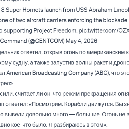
-18 Super Hornets launch from USS Abraham Linco
 one of two aircraft carriers enforcing the blockade
so supporting Project Freedom.
pic.twitter.com/O
al Command (@CENTCOM)
May 4, 2026
ельник ответил, открыв огонь по американским 
ому судну, а также запустив волны ракет и дрон
ал American Broadcasting Company (ABC), что эт
рел».
осили, считает ли он, что режим прекращения огн
п ответил: «Посмотрим. Корабли движутся. Вы з
 вывели довольно много — большие. Огонь не в
вно кое-что было. Я разбираюсь в этом».