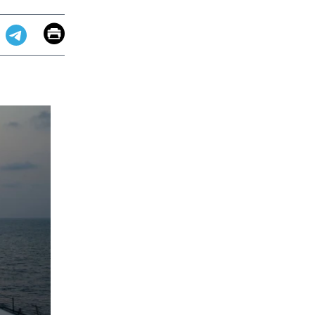
Email
Print
app
dit
Telegram