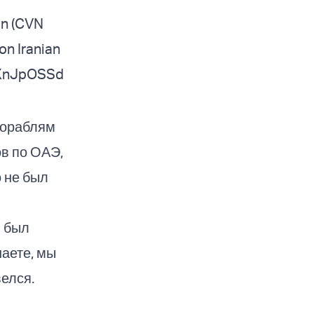
ln (CVN
 on Iranian
ZXnJpOSSd
кораблям
ов по ОАЭ,
о не был
я был
наете, мы
елся.