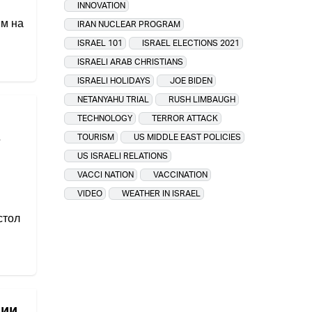
INNOVATION
м на
IRAN NUCLEAR PROGRAM
ISRAEL 101
ISRAEL ELECTIONS 2021
ISRAELI ARAB CHRISTIANS
ISRAELI HOLIDAYS
JOE BIDEN
NETANYAHU TRIAL
RUSH LIMBAUGH
TECHNOLOGY
TERROR ATTACK
TOURISM
US MIDDLE EAST POLICIES
US ISRAELI RELATIONS
VACCI NATION
VACCINATION
VIDEO
WEATHER IN ISRAEL
стол
нии