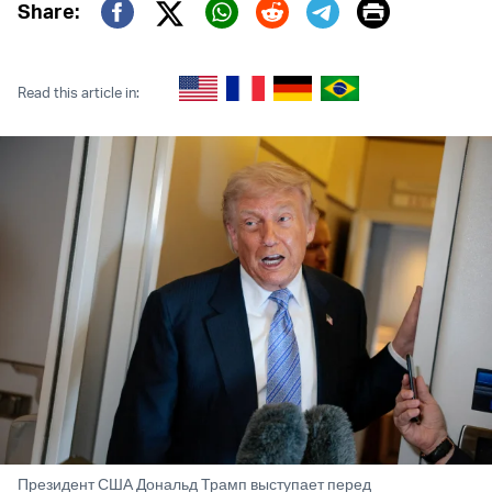
Print
Share:
Twitter (X)
Facebook
Whatsapp
Reddit
Telegram
Read this article in:
Президент США Дональд Трамп выступает перед