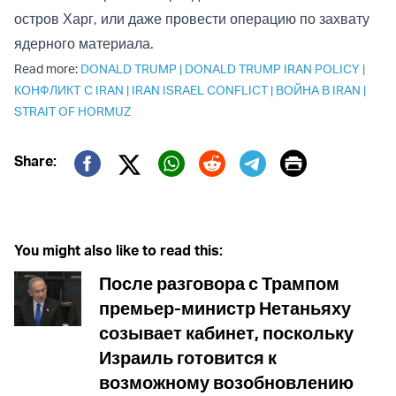
остров Харг, или даже провести операцию по захвату
ядерного материала.
Read more:
DONALD TRUMP
|
DONALD TRUMP IRAN POLICY
|
КОНФЛИКТ С IRAN
|
IRAN ISRAEL CONFLICT
|
ВОЙНА В IRAN
|
STRAIT OF HORMUZ
Print
Share:
Twitter (X)
Facebook
Whatsapp
Reddit
Telegram
You might also like to read this:
После разговора с Трампом
премьер-министр Нетаньяху
созывает кабинет, поскольку
Израиль готовится к
возможному возобновлению