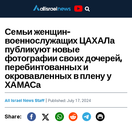
Youtube
Семьи женщин-
военнослужащих ЦАХАЛа
публикуют новые
фотографии своих дочерей,
перебинтованных и
окровавленных в плену у
ХАМАСа
|
All Israel News Staff
Published: July 17, 2024
Print
Share:
Twitter (X)
Facebook
Whatsapp
Reddit
Telegram