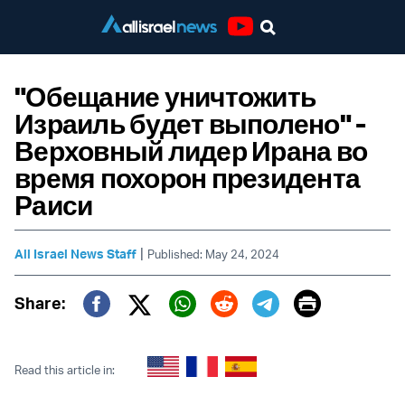
Youtube
"Обещание уничтожить
Израиль будет выполено" -
Верховный лидер Ирана во
время похорон президента
Раиси
|
All Israel News Staff
Published: May 24, 2024
Print
Share:
Twitter (X)
Facebook
Whatsapp
Reddit
Telegram
Read this article in: