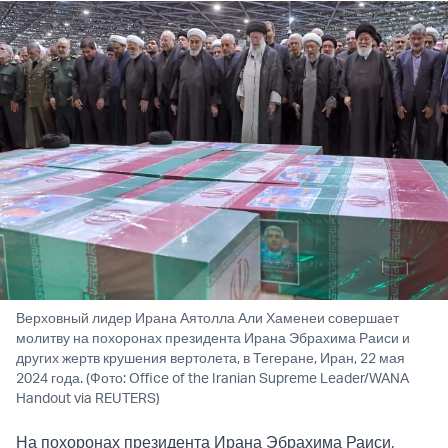
Верховный лидер Ирана Аятолла Али Хаменеи совершает
молитву на похоронах президента Ирана Эбрахима Раиси и
других жертв крушения вертолета, в Тегеране, Иран, 22 мая
2024 года. (Фото: Office of the Iranian Supreme Leader/WANA
Handout via REUTERS)
На похоронах президента Ирана Эбрахима Раиси,