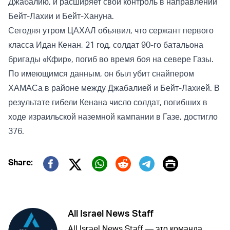
Джабалию, и расширяет свой контроль в направлении
Бейт-Лахии и Бейт-Хануна.
Сегодня утром ЦАХАЛ объявил, что сержант первого
класса Идан Кенан, 21 год, солдат 90-го батальона
бригады «Кфир», погиб во время боя на севере Газы.
По имеющимся данным, он был убит снайпером
ХАМАСа в районе между Джабалией и Бейт-Лахией. В
результате гибели Кенана число солдат, погибших в
ходе израильской наземной кампании в Газе, достигло
376.
Print
Share:
Twitter (X)
Facebook
Whatsapp
Reddit
Telegram
All Israel News Staff
All Israel News Staff — это команда