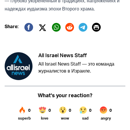
— глубоко укоренённый в традициях, напряжениях и
надеждах иудаизма эпохи Второго храма.
Print
Share:
Twitter (X)
Facebook
Whatsapp
Reddit
Telegram
All Israel News Staff
All Israel News Staff — это команда
журналистов в Израиле.