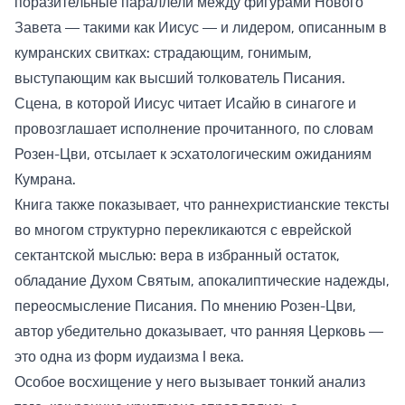
поразительные параллели между фигурами Нового
Завета — такими как Иисус — и лидером, описанным в
кумранских свитках: страдающим, гонимым,
выступающим как высший толкователь Писания.
Сцена, в которой Иисус читает Исайю в синагоге и
провозглашает исполнение прочитанного, по словам
Розен-Цви, отсылает к эсхатологическим ожиданиям
Кумрана.
Книга также показывает, что раннехристианские тексты
во многом структурно перекликаются с еврейской
сектантской мыслью: вера в избранный остаток,
обладание Духом Святым, апокалиптические надежды,
переосмысление Писания. По мнению Розен-Цви,
автор убедительно доказывает, что ранняя Церковь —
это одна из форм иудаизма I века.
Особое восхищение у него вызывает тонкий анализ