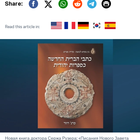
Print
Share:
Twitter (X)
Facebook
Whatsapp
Reddit
Telegram
Read this article in:
Новая книга доктора Сержа Рузера: «Писания Нового Завета